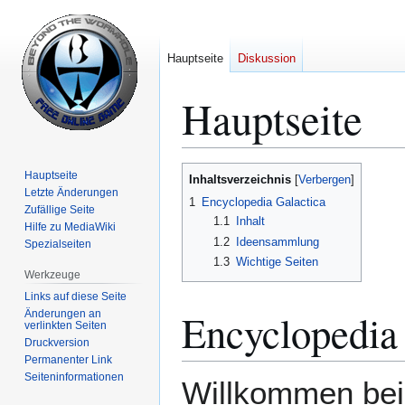
Hauptseite
Diskussion
Hauptseite
Zur
Zur
Hauptseite
Inhaltsverzeichnis
Navigation
Suche
Letzte Änderungen
1
Encyclopedia Galactica
Zufällige Seite
springen
springen
1.1
Inhalt
Hilfe zu MediaWiki
1.2
Ideensammlung
Spezialseiten
1.3
Wichtige Seiten
Werkzeuge
Links auf diese Seite
Encyclopedia 
Änderungen an
verlinkten Seiten
Druckversion
Permanenter Link
Seiten­­informationen
Willkommen bei