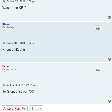
B
So Mai 30, 2010 2:00 pm
e
i
Was ist ne KE ?
t
r
a
g
Planet
Battleship
B
Di Jun 01, 2010 2:36 pm
e
i
Kriegserklärung
t
r
a
g
Bilbo
Administrator
B
Mi Jun 02, 2010 12:51 am
e
i
Jo Grenze ist bei 70%.
t
r
a
g
Antworten