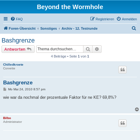
Beyond the Wormhole
FAQ
Registrieren
Anmelden
S
Foren-Übersicht
Sonstiges
Archiv - 12. Testrunde
u
Bashgrenze
c
Suche
Erweiterte Suche
Antworten
h
4 Beiträge • Seite
1
von
1
e
Chilledkroete
Corvette
Bashgrenze
B
Mo Mai 24, 2010 8:57 pm
e
i
wie war da nochmal der prozentuale Faktor für ne KE? 69,8%?
t
r
a
g
Bilbo
Administrator