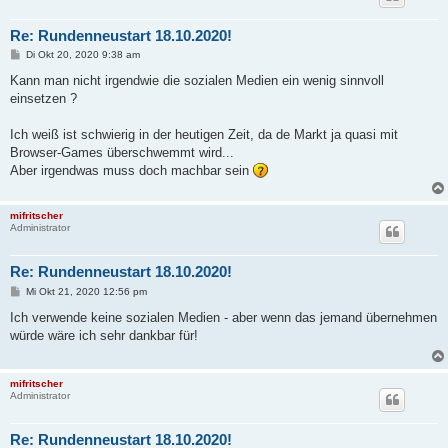
Re: Rundenneustart 18.10.2020!
B
Di Okt 20, 2020 9:38 am
e
i
Kann man nicht irgendwie die sozialen Medien ein wenig sinnvoll
t
einsetzen ?
r
a
g
Ich weiß ist schwierig in der heutigen Zeit, da de Markt ja quasi mit
Browser-Games überschwemmt wird...
Aber irgendwas muss doch machbar sein
mifritscher
Administrator
Re: Rundenneustart 18.10.2020!
B
Mi Okt 21, 2020 12:56 pm
e
i
Ich verwende keine sozialen Medien - aber wenn das jemand übernehmen
t
würde wäre ich sehr dankbar für!
r
a
g
mifritscher
Administrator
Re: Rundenneustart 18.10.2020!