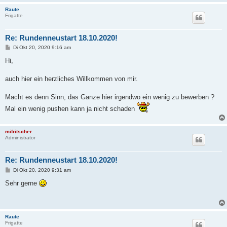
Raute
Frigatte
Re: Rundenneustart 18.10.2020!
B
Di Okt 20, 2020 9:16 am
e
i
Hi,
t
r
a
auch hier ein herzliches Willkommen von mir.
g
Macht es denn Sinn, das Ganze hier irgendwo ein wenig zu bewerben ?
Mal ein wenig pushen kann ja nicht schaden
mifritscher
Administrator
Re: Rundenneustart 18.10.2020!
B
Di Okt 20, 2020 9:31 am
e
i
Sehr gerne
t
r
a
g
Raute
Frigatte