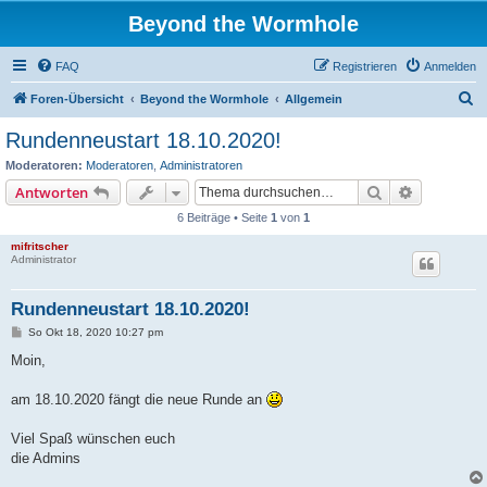
Beyond the Wormhole
FAQ
Registrieren
Anmelden
S
Foren-Übersicht
Beyond the Wormhole
Allgemein
u
Rundenneustart 18.10.2020!
c
Moderatoren:
Moderatoren
,
Administratoren
h
Suche
Erweiterte
Antworten
e
6 Beiträge • Seite
1
von
1
mifritscher
Administrator
Rundenneustart 18.10.2020!
B
So Okt 18, 2020 10:27 pm
e
i
Moin,
t
r
a
am 18.10.2020 fängt die neue Runde an
g
Viel Spaß wünschen euch
die Admins