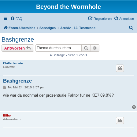
Beyond the Wormhole
FAQ
Registrieren
Anmelden
S
Foren-Übersicht
Sonstiges
Archiv - 12. Testrunde
u
Bashgrenze
c
Suche
Erweiterte Suche
Antworten
h
4 Beiträge • Seite
1
von
1
e
Chilledkroete
Corvette
Bashgrenze
B
Mo Mai 24, 2010 8:57 pm
e
i
wie war da nochmal der prozentuale Faktor für ne KE? 69,8%?
t
r
a
g
Bilbo
Administrator