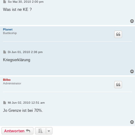
B
So Mai 30, 2010 2:00 pm
e
i
Was ist ne KE ?
t
r
a
g
Planet
Battleship
B
Di Jun 01, 2010 2:36 pm
e
i
Kriegserklärung
t
r
a
g
Bilbo
Administrator
B
Mi Jun 02, 2010 12:51 am
e
i
Jo Grenze ist bei 70%.
t
r
a
g
Antworten