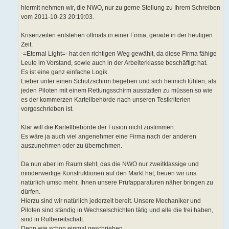
hiermit nehmen wir, die NWO, nur zu gerne Stellung zu Ihrem Schreiben
vom 2011-10-23 20:19:03.
Krisenzeiten entstehen oftmals in einer Firma, gerade in der heutigen
Zeit.
-=Eternal Light=- hat den richtigen Weg gewählt, da diese Firma fähige
Leute im Vorstand, sowie auch in der Arbeiterklasse beschäftigt hat.
Es ist eine ganz einfache Logik.
Lieber unter einen Schutzschirm begeben und sich heimich fühlen, als
jeden Piloten mit einem Rettungsschirm ausstatten zu müssen so wie
es der kommerzen Kartellbehörde nach unseren Testkriterien
vorgeschrieben ist.
Klar will die Kartellbehörde der Fusion nicht zustimmen.
Es wäre ja auch viel angenehmer eine Firma nach der anderen
auszunehmen oder zu übernehmen.
Da nun aber im Raum steht, das die NWO nur zweitklassige und
minderwertige Konstruktionen auf den Markt hat, freuen wir uns
natürlich umso mehr, Ihnen unsere Prüfapparaturen näher bringen zu
dürfen.
Hierzu sind wir natürlich jederzeit bereit. Unsere Mechaniker und
Piloten sind ständig in Wechselschichten tätig und alle die frei haben,
sind in Rufbereitschaft.
Denn wie schon einmal geschrieben,