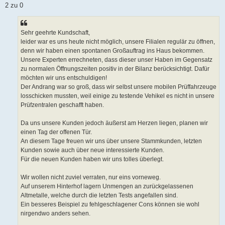
t
2 zu 0
r
a
g
Sehr geehrte Kundschaft,
leider war es uns heute nicht möglich, unsere Filialen regulär zu öffnen,
denn wir haben einen spontanen Großauftrag ins Haus bekommen.
Unsere Experten errechneten, dass dieser unser Haben im Gegensatz
zu normalen Öffnungszeiten positiv in der Bilanz berücksichtigt. Dafür
möchten wir uns entschuldigen!
Der Andrang war so groß, dass wir selbst unsere mobilen Prüffahrzeuge
losschicken mussten, weil einige zu testende Vehikel es nicht in unsere
Prüfzentralen geschafft haben.
Da uns unsere Kunden jedoch äußerst am Herzen liegen, planen wir
einen Tag der offenen Tür.
An diesem Tage freuen wir uns über unsere Stammkunden, letzten
Kunden sowie auch über neue interessierte Kunden.
Für die neuen Kunden haben wir uns tolles überlegt.
Wir wollen nicht zuviel verraten, nur eins vorneweg.
Auf unserem Hinterhof lagern Unmengen an zurückgelassenen
Altmetalle, welche durch die letzten Tests angefallen sind.
Ein besseres Beispiel zu fehlgeschlagener Cons können sie wohl
nirgendwo anders sehen.