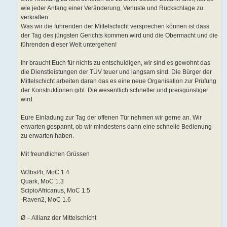
wie jeder Anfang einer Veränderung, Verluste und Rückschlage zu
verkraften.
Was wir die führenden der Mittelschicht versprechen können ist dass
der Tag des jüngsten Gerichts kommen wird und die Obermacht und die
führenden dieser Welt untergehen!
Ihr braucht Euch für nichts zu entschuldigen, wir sind es gewohnt das
die Dienstleistungen der TÜV teuer und langsam sind. Die Bürger der
Mittelschicht arbeiten daran das es eine neue Organisation zur Prüfung
der Konstruktionen gibt. Die wesentlich schneller und preisgünstiger
wird.
Eure Einladung zur Tag der offenen Tür nehmen wir gerne an. Wir
erwarten gespannt, ob wir mindestens dann eine schnelle Bedienung
zu erwarten haben.
Mit freundlichen Grüssen
W3bst4r, MoC 1.4
Quark, MoC 1.3
ScipioAfricanus, MoC 1.5
-Raven2, MoC 1.6
Ø – Allianz der Mittelschicht