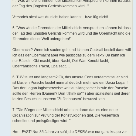
4. "Was wir die führenden der Mittelschicht versprechen können ist dass
der Tag des jüngsten Gerichts kommen wird..."
Versprich nicht was du nicht halten kannst... bzw. lüg nicht!
5. "Was wir die führenden der Mittelschicht versprechen können ist dass
der Tag des jüngsten Gerichts kommen wird und die Obermacht und die
führenden dieser Welt untergehen!"
Obermacht? Wenn ich saufen geh und ich nen Cocktail bestell dann will
ich das der Obermacht aber wie passt das zu dem Text? Da kann ich
nur Rätseln: Obi macht, über Nacht, Obi-Wan Kenobi lacht,
Oberfränkische Tracht, Opa sagt, ...
6. TÜV teuer und langsam? Ok, das unsere Cons verdammt teuer sind
ist klar, ein Porsche kostet nunmal deutlich mehr wie ein Dacia Logan!
Das der Logan logischerweise weit aus langsamer ist wie der Porsche
sollte den Herren (Damen? Don´t think so^^) aber spätestens seit deren
letzten Besuch in unserem "Zuffenhausen" bewusst sein...
7. "Die Bürger der Mittelschicht arbeiten daran das es eine neue
Organisation zur Prüfung der Konstruktionen gibt. Die wesentlich
schneller und preisgünstiger wird. "
Hm... FAST! Nur 85 Jahre zu spät, die DEKRA war nur ganz knapp vor