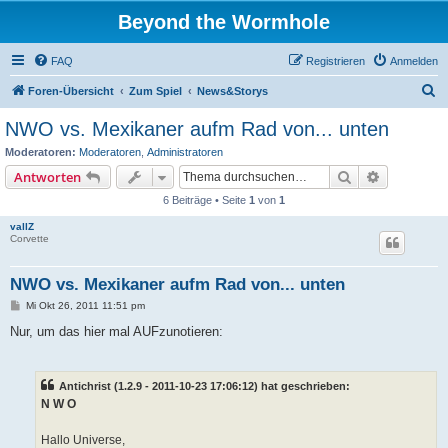
Beyond the Wormhole
FAQ
Registrieren
Anmelden
S
Foren-Übersicht
Zum Spiel
News&Storys
u
NWO vs. Mexikaner aufm Rad von... unten
c
Moderatoren:
Moderatoren
,
Administratoren
h
Suche
Erweiterte
Antworten
e
6 Beiträge • Seite
1
von
1
vallZ
Corvette
NWO vs. Mexikaner aufm Rad von... unten
B
Mi Okt 26, 2011 11:51 pm
e
i
Nur, um das hier mal AUFzunotieren:
t
r
a
g
Antichrist (1.2.9 - 2011-10-23 17:06:12) hat geschrieben:
N W O
Hallo Universe,