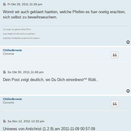
B
Fr Okt 28, 2011 11:39 pm
e
i
Womit wir auch geklaert haetten, welche Pfeifen es fuer noetig erachten,
t
sich selbst zu beweihraeuchern.
r
a
g
ich waer so gerne ohne Hirn
was haett ich da noch zu verliern
und kein Gedanke wuerd mich stoern
Chilledkroete
Corvette
B
So Okt 30, 2011 11:46 pm
e
i
Dein Post zeigt deutlich, wo Du Dich einordnest^^ Rütli..
t
r
a
g
Chilledkroete
Corvette
B
Sa Nov 12, 2011 12:33 pm
e
i
Uninews von Antichrist (1.2.9) am 2011-11-09 00:57:09