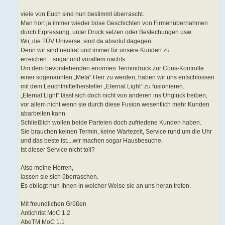
viele von Euch sind nun bestimmt überrascht.
Man hört ja immer wieder böse Geschichten von Firmenübernahmen
durch Erpressung, unter Druck setzen oder Bestechungen usw.
Wir, die TÜV Universe, sind da absolut dagegen.
Denn wir sind neutral und immer für unsere Kunden zu
erreichen....sogar und vorallem nachts.
Um dem bevorstehenden enormen Termindruck zur Cons-Kontrolle
einer sogenannten „Meta“ Herr zu werden, haben wir uns entschlossen
mit dem Leuchtmittelhersteller „Eternal Light“ zu fusionieren.
„Eternal Light“ lässt sich doch nicht von anderen ins Unglück treiben,
vor allem nicht wenn sie durch diese Fusion wesentlich mehr Kunden
abarbeiten kann.
Schließlich wollen beide Parteien doch zufriedene Kunden haben.
Sie brauchen keinen Termin, keine Wartezeit, Service rund um die Uhr
und das beste ist....wir machen sogar Hausbesuche.
Ist dieser Service nicht toll?
Also meine Herren,
lassen sie sich überraschen.
Es obliegt nun Ihnen in welcher Weise sie an uns heran treten.
Mit freundlichen Grüßen
Antichrist MoC 1.2
AbeTM MoC 1.1