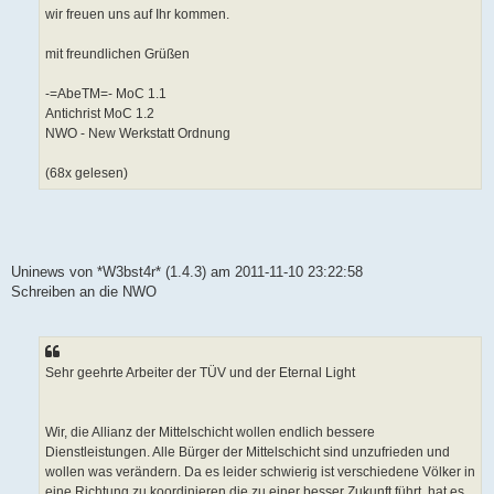
wir freuen uns auf Ihr kommen.
mit freundlichen Grüßen
-=AbeTM=- MoC 1.1
Antichrist MoC 1.2
NWO - New Werkstatt Ordnung
(68x gelesen)
Uninews von *W3bst4r* (1.4.3) am 2011-11-10 23:22:58
Schreiben an die NWO
Sehr geehrte Arbeiter der TÜV und der Eternal Light
Wir, die Allianz der Mittelschicht wollen endlich bessere
Dienstleistungen. Alle Bürger der Mittelschicht sind unzufrieden und
wollen was verändern. Da es leider schwierig ist verschiedene Völker in
eine Richtung zu koordinieren die zu einer besser Zukunft führt, hat es