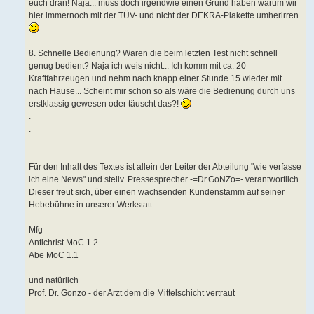
euch dran! Naja... muss doch irgendwie einen Grund haben warum wir
hier immernoch mit der TÜV- und nicht der DEKRA-Plakette umherirren
8. Schnelle Bedienung? Waren die beim letzten Test nicht schnell
genug bedient? Naja ich weis nicht... Ich komm mit ca. 20
Kraftfahrzeugen und nehm nach knapp einer Stunde 15 wieder mit
nach Hause... Scheint mir schon so als wäre die Bedienung durch uns
erstklassig gewesen oder täuscht das?!
.
.
.
Für den Inhalt des Textes ist allein der Leiter der Abteilung "wie verfasse
ich eine News" und stellv. Pressesprecher -=Dr.GoNZo=- verantwortlich.
Dieser freut sich, über einen wachsenden Kundenstamm auf seiner
Hebebühne in unserer Werkstatt.
Mfg
Antichrist MoC 1.2
Abe MoC 1.1
und natürlich
Prof. Dr. Gonzo - der Arzt dem die Mittelschicht vertraut