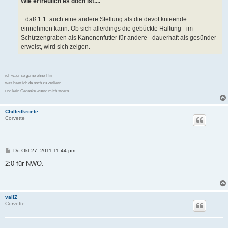
Wie erfreulich es doch ist....
...daß 1.1. auch eine andere Stellung als die devot knieende
einnehmen kann. Ob sich allerdings die gebückte Haltung - im
Schützengraben als Kanonenfutter für andere - dauerhaft als gesünder
erweist, wird sich zeigen.
ich waer so gerne ohne Hirn
was haett ich da noch zu verliern
und kein Gedanke wuerd mich stoern
Chilledkroete
Corvette
B
Do Okt 27, 2011 11:44 pm
e
i
2:0 für NWO.
t
r
a
g
vallZ
Corvette