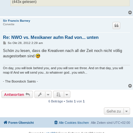
(443x gelesen)
Sir Francis Barney
Corvette
Re: NWO vs. Mexikaner aufm Rad von... unten
B
So Okt 28, 2012 2:29 am
e
i
Schön zu lesen, dass die Kreativen nach all der Zeit noch nicht völlig
t
ausgestorben sind
r
a
g
On day, you will look behind you, and you will see we three. And on that day, you will
reap it! And we will send you...to whatever god...you wish...
- The Boondock Saints -
Antworten
6 Beiträge • Seite
1
von
1
Gehe zu
Foren-Übersicht
Alle Cookies löschen
Alle Zeiten sind
UTC+02:00