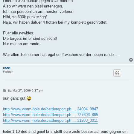
Oder so 3.2k punkte gegen 4.4k oder so.
Also wir warn nen bissl unterlegen.
Ich hab persoenlich am meisten verloren.
HIhi, so 600k punkte *gg*
Naja, wir haben dafuer 4 flotten bei my komplett geschrottet.
Fuer alle newbies.
Die targets im br sind schlecht!
Nur mal so am rande.
War allen Teilnehmer halt egal so 2 wochen vor der neuen runde.....
H5N1
Fighter
B
Sa Mai 27, 2006 9:37 pm
e
i
sun ganz gut
t
r
a
http://www.worm-hole.de/battlereport.ph ... 24004_9847
g
http://www.worm-hole.de/battlereport.ph ... 727603_665
http://www.worm-hole.de/battlereport.ph ... 31203_3011
liebe 1.10 des sind geiel br´s stellt eure ziele besser auf eure gegner ein