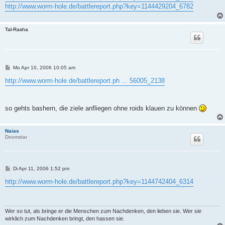
http://www.worm-hole.de/battlereport.php?key=1144429204_6782
Tal-Rasha
B
Mo Apr 10, 2006 10:05 am
e
i
http://www.worm-hole.de/battlereport.ph ... 56005_2138
t
r
a
g
so gehts bashern, die ziele anfliegen ohne roids klauen zu können
Naias
Doomstar
B
Di Apr 11, 2006 1:52 pm
e
i
http://www.worm-hole.de/battlereport.php?key=1144742404_6314
t
r
a
g
Wer so tut, als bringe er die Menschen zum Nachdenken, den lieben sie. Wer sie
wirklich zum Nachdenken bringt, den hassen sie.