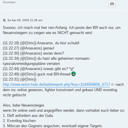
Doomstar
B
So Apr 09, 2006 11:28 am
e
i
Sooooo, ich mach mal hier nen Anfang. Ich poste den BR auch nur, um
t
Neueinsteigern zu zeigen wie es NICHT gemacht wird.
r
a
g
(11:22:18) (@{Strix}) Anaxaros, du bist schuld!
(11:22:27) (@Anaxaros) genau!
(11:22:30) (@Anaxaros) woran denn?
(11:22:34) (@{Strix}) du hast alle geheimen nomaam-
spezialverteidigungspläne verraten
(11:22:44) (@Anaxaros) sowas gibt es? *g*
(11:22:49) (@{Strix}) guck mal BR-thread
(11:23:31) (@{Strix})
http://www.worm-hole.de/battlereport.php?key=1144569606_6717
<- nach
dem inc online gewesen, fighter konstruiert und gebaut UND eventlog
nicht gelöscht
Also, liebe Neueinsteiger,
wenn ihr online seid und angegriffen werdet, dann verhaltet euch lieber so:
1. Deff anfordern aus der Gala
2. Eventlog löschen
3. Milscan des Gegners angucken, eventuell eigene Targets