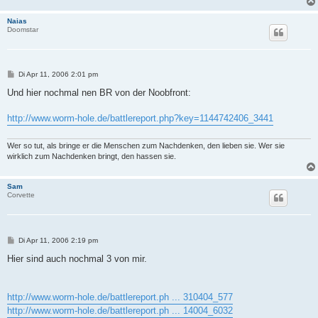
Naias
Doomstar
B
Di Apr 11, 2006 2:01 pm
e
i
Und hier nochmal nen BR von der Noobfront:
t
r
a
http://www.worm-hole.de/battlereport.php?key=1144742406_3441
g
Wer so tut, als bringe er die Menschen zum Nachdenken, den lieben sie. Wer sie
wirklich zum Nachdenken bringt, den hassen sie.
Sam
Corvette
B
Di Apr 11, 2006 2:19 pm
e
i
Hier sind auch nochmal 3 von mir.
t
r
a
g
http://www.worm-hole.de/battlereport.ph ... 310404_577
http://www.worm-hole.de/battlereport.ph ... 14004_6032