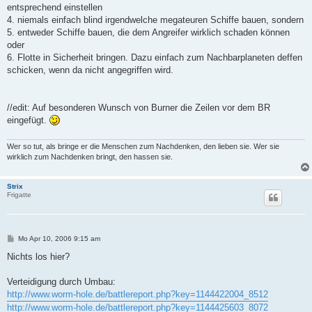
entsprechend einstellen
4. niemals einfach blind irgendwelche megateuren Schiffe bauen, sondern
5. entweder Schiffe bauen, die dem Angreifer wirklich schaden können
oder
6. Flotte in Sicherheit bringen. Dazu einfach zum Nachbarplaneten deffen
schicken, wenn da nicht angegriffen wird.
//edit: Auf besonderen Wunsch von Burner die Zeilen vor dem BR
eingefügt.
Wer so tut, als bringe er die Menschen zum Nachdenken, den lieben sie. Wer sie
wirklich zum Nachdenken bringt, den hassen sie.
Strix
Frigatte
B
Mo Apr 10, 2006 9:15 am
e
i
Nichts los hier?
t
r
a
Verteidigung durch Umbau:
g
http://www.worm-hole.de/battlereport.php?key=1144422004_8512
http://www.worm-hole.de/battlereport.php?key=1144425603_8072