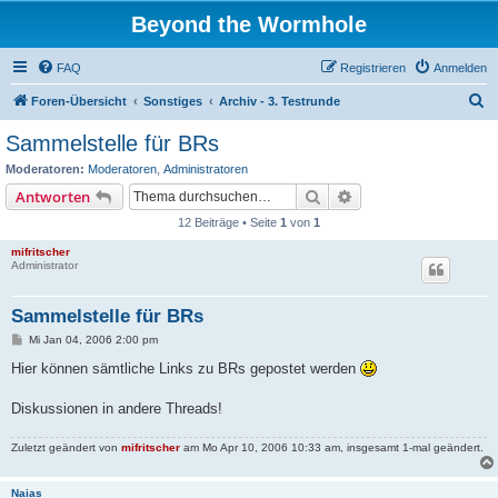
Beyond the Wormhole
FAQ
Registrieren
Anmelden
S
Foren-Übersicht
Sonstiges
Archiv - 3. Testrunde
u
Sammelstelle für BRs
c
Moderatoren:
Moderatoren
,
Administratoren
h
Suche
Erweiterte Suche
Antworten
e
12 Beiträge • Seite
1
von
1
mifritscher
Administrator
Sammelstelle für BRs
B
Mi Jan 04, 2006 2:00 pm
e
i
Hier können sämtliche Links zu BRs gepostet werden
t
r
a
Diskussionen in andere Threads!
g
Zuletzt geändert von
mifritscher
am Mo Apr 10, 2006 10:33 am, insgesamt 1-mal geändert.
Naias