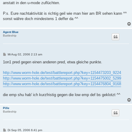
anstatt in den u-mode zuflüchten.
P.s. Eure nachtaktivität is richtig geil wie man hier am BR sehen kann ^^
sonst währe doch mindestens 1 deffer da ^^
Agent Blue
Battleship
B
Mi Aug 02, 2006 2:13 am
e
i
1on1 pred gegen einen anderen pred, etwa gleiche punkte.
t
r
a
http://www.worm-hole.de/test/battlereport.php?key=1154473203_9224
g
http://www.worm-hole.de/test/battlereport.php?key=1154475002_5299
http://www.worm-hole.de/test/battlereport.php?key=1154476804_9168
die emp shu hab' ich kurzfristig gegen die low emp def bs geklotzt ^^
Pille
Battleship
B
Di Sep 05, 2006 6:41 pm