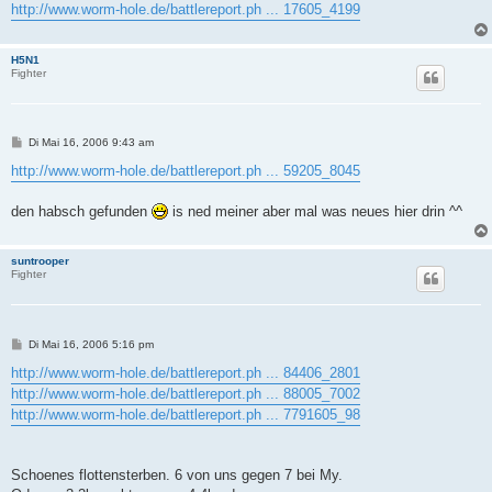
http://www.worm-hole.de/battlereport.ph ... 17605_4199
H5N1
Fighter
B
Di Mai 16, 2006 9:43 am
e
i
http://www.worm-hole.de/battlereport.ph ... 59205_8045
t
r
a
den habsch gefunden
is ned meiner aber mal was neues hier drin ^^
g
suntrooper
Fighter
B
Di Mai 16, 2006 5:16 pm
e
i
http://www.worm-hole.de/battlereport.ph ... 84406_2801
t
http://www.worm-hole.de/battlereport.ph ... 88005_7002
r
a
http://www.worm-hole.de/battlereport.ph ... 7791605_98
g
Schoenes flottensterben. 6 von uns gegen 7 bei My.