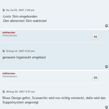
B
Do Jul 05, 2007 1:09 pm
e
i
-Losts Skin eingebunden
t
-Den allerersten Skin reaktiviert
r
a
g
mifritscher
Administrator
B
Di Aug 14, 2007 6:22 pm
e
i
genauere Ingameuhr eingebaut
t
r
a
g
mifritscher
Administrator
B
Mi Aug 29, 2007 5:57 pm
e
i
Blues Design gefixt, Scanarchiv wird nun richtig versteckt, dafür wird das
t
Supportsystem angezeigt
r
a
g