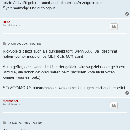
i
letzte Aktivität gefixt - somit auch die online Anzeige in der
t
Systemanzeige und autologout
r
a
g
Bilbo
Administrator
B
Di Okt 09, 2007 4:02 pm
e
i
Kickvote gilt jetzt auch als durchgebracht, wenn 50% "Ja" gestimmt
t
haben (vorher mussten es MEHR als 50% sein)
r
a
g
Auch gefixt, dass wenn der User der gekickt wird wegzieht oder gelöscht
wird die, die schon gevoted hatten beim nächsten Vote nicht voten
können (was ein Satz).
SC/MOC/MOD-Statusmessages werden bei Umzügen jetzt auch resettet.
mifritscher
Administrator
B
Sa Nov 24, 2007 1:41 pm
e
i