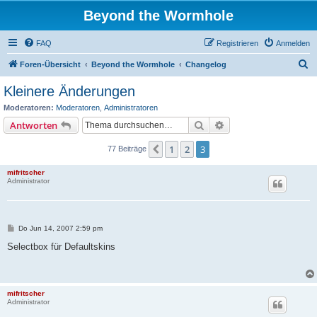
Beyond the Wormhole
FAQ
Registrieren
Anmelden
S
Foren-Übersicht
Beyond the Wormhole
Changelog
u
Kleinere Änderungen
c
Moderatoren:
Moderatoren
,
Administratoren
h
Suche
Erweiterte Suche
Antworten
e
1
2
3
Vorherige
77 Beiträge
mifritscher
Administrator
B
Do Jun 14, 2007 2:59 pm
e
i
Selectbox für Defaultskins
t
r
a
g
mifritscher
Administrator