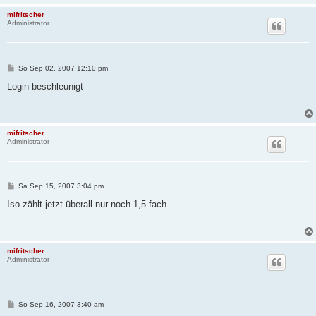
mifritscher
Administrator
B
So Sep 02, 2007 12:10 pm
e
i
Login beschleunigt
t
r
a
g
mifritscher
Administrator
B
Sa Sep 15, 2007 3:04 pm
e
i
Iso zählt jetzt überall nur noch 1,5 fach
t
r
a
g
mifritscher
Administrator
B
So Sep 16, 2007 3:40 am
e