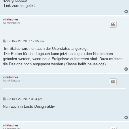
-Designupdate
t
-Link zum irc gefixt
r
a
g
mifritscher
Administrator
B
So Dez 23, 2007 12:35 am
e
i
-Im Status wird nun auch der Userstatus angezeigt.
t
-Der Button für das Logbuch kann jetzt analog zu den Nachrichten
r
a
geändert werden, wenn neue Ereignisse aufgetreten sind. Dazu müssen
g
die Designs noch angepasst werden (Klasse heißt neueelogs)
mifritscher
Administrator
B
So Dez 23, 2007 3:04 pm
e
i
Nun auch in Losts Design aktiv
t
r
a
g
mifritscher
Administrator