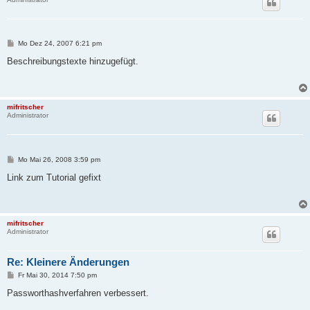
B
Mo Dez 24, 2007 6:21 pm
e
i
Beschreibungstexte hinzugefügt.
t
r
a
g
mifritscher
Administrator
B
Mo Mai 26, 2008 3:59 pm
e
i
Link zum Tutorial gefixt
t
r
a
g
mifritscher
Administrator
Re: Kleinere Änderungen
B
Fr Mai 30, 2014 7:50 pm
e
i
Passworthashverfahren verbessert.
t
r