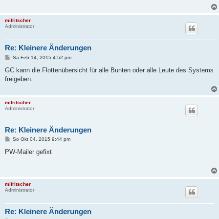
a
g
mifritscher
Administrator
Re: Kleinere Änderungen
B
Sa Feb 14, 2015 4:52 pm
e
i
GC kann die Flottenübersicht für alle Bunten oder alle Leute des Systems
t
freigeben.
r
a
g
mifritscher
Administrator
Re: Kleinere Änderungen
B
So Okt 04, 2015 9:44 pm
e
i
PW-Mailer gefixt
t
r
a
g
mifritscher
Administrator
Re: Kleinere Änderungen