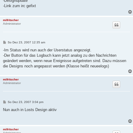
-Designupdate
t
-Link zum irc gefixt
r
a
g
mifritscher
Administrator
B
So Dez 23, 2007 12:35 am
e
i
-Im Status wird nun auch der Userstatus angezeigt.
t
-Der Button für das Logbuch kann jetzt analog zu den Nachrichten
r
a
geändert werden, wenn neue Ereignisse aufgetreten sind. Dazu müssen
g
die Designs noch angepasst werden (Klasse heißt neueelogs)
mifritscher
Administrator
B
So Dez 23, 2007 3:04 pm
e
i
Nun auch in Losts Design aktiv
t
r
a
g
mifritscher
Administrator