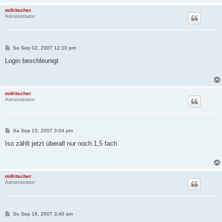
mifritscher
Administrator
B
So Sep 02, 2007 12:10 pm
e
i
Login beschleunigt
t
r
a
g
mifritscher
Administrator
B
Sa Sep 15, 2007 3:04 pm
e
i
Iso zählt jetzt überall nur noch 1,5 fach
t
r
a
g
mifritscher
Administrator
B
So Sep 16, 2007 3:40 am
e