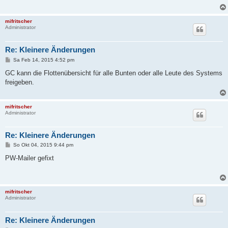
a
g
mifritscher
Administrator
Re: Kleinere Änderungen
B
Sa Feb 14, 2015 4:52 pm
e
i
GC kann die Flottenübersicht für alle Bunten oder alle Leute des Systems
t
freigeben.
r
a
g
mifritscher
Administrator
Re: Kleinere Änderungen
B
So Okt 04, 2015 9:44 pm
e
i
PW-Mailer gefixt
t
r
a
g
mifritscher
Administrator
Re: Kleinere Änderungen