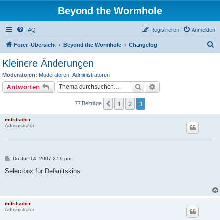
Beyond the Wormhole
FAQ
Registrieren
Anmelden
S
Foren-Übersicht
Beyond the Wormhole
Changelog
u
Kleinere Änderungen
c
Moderatoren:
Moderatoren
,
Administratoren
h
Suche
Erweiterte Suche
Antworten
e
1
2
3
Vorherige
77 Beiträge
mifritscher
Administrator
B
Do Jun 14, 2007 2:59 pm
e
i
Selectbox für Defaultskins
t
r
a
g
mifritscher
Administrator