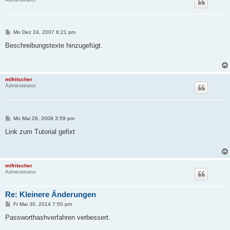
B
Mo Dez 24, 2007 6:21 pm
e
i
Beschreibungstexte hinzugefügt.
t
r
a
g
mifritscher
Administrator
B
Mo Mai 26, 2008 3:59 pm
e
i
Link zum Tutorial gefixt
t
r
a
g
mifritscher
Administrator
Re: Kleinere Änderungen
B
Fr Mai 30, 2014 7:50 pm
e
i
Passworthashverfahren verbessert.
t
r