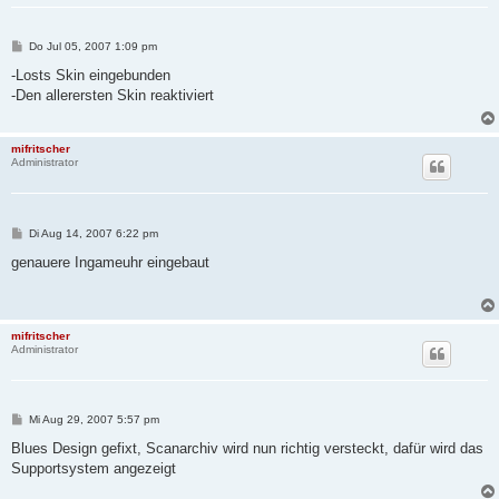
B
Do Jul 05, 2007 1:09 pm
e
i
-Losts Skin eingebunden
t
-Den allerersten Skin reaktiviert
r
a
g
mifritscher
Administrator
B
Di Aug 14, 2007 6:22 pm
e
i
genauere Ingameuhr eingebaut
t
r
a
g
mifritscher
Administrator
B
Mi Aug 29, 2007 5:57 pm
e
i
Blues Design gefixt, Scanarchiv wird nun richtig versteckt, dafür wird das
t
Supportsystem angezeigt
r
a
g