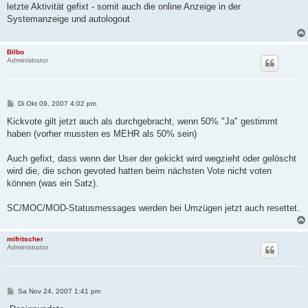
i
letzte Aktivität gefixt - somit auch die online Anzeige in der
t
Systemanzeige und autologout
r
a
g
Bilbo
Administrator
B
Di Okt 09, 2007 4:02 pm
e
i
Kickvote gilt jetzt auch als durchgebracht, wenn 50% "Ja" gestimmt
t
haben (vorher mussten es MEHR als 50% sein)
r
a
g
Auch gefixt, dass wenn der User der gekickt wird wegzieht oder gelöscht
wird die, die schon gevoted hatten beim nächsten Vote nicht voten
können (was ein Satz).
SC/MOC/MOD-Statusmessages werden bei Umzügen jetzt auch resettet.
mifritscher
Administrator
B
Sa Nov 24, 2007 1:41 pm
e
i