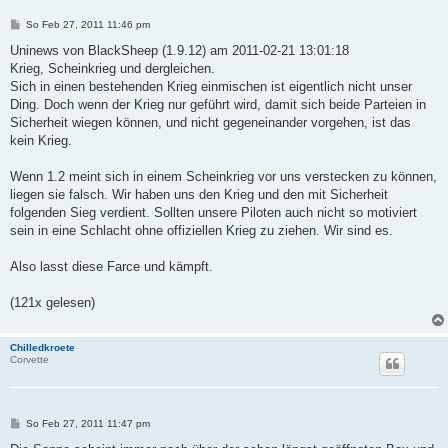
B
So Feb 27, 2011 11:46 pm
e
i
Uninews von BlackSheep (1.9.12) am 2011-02-21 13:01:18
t
Krieg, Scheinkrieg und dergleichen.
r
a
Sich in einen bestehenden Krieg einmischen ist eigentlich nicht unser
g
Ding. Doch wenn der Krieg nur geführt wird, damit sich beide Parteien in
Sicherheit wiegen können, und nicht gegeneinander vorgehen, ist das
kein Krieg.
Wenn 1.2 meint sich in einem Scheinkrieg vor uns verstecken zu können,
liegen sie falsch. Wir haben uns den Krieg und den mit Sicherheit
folgenden Sieg verdient. Sollten unsere Piloten auch nicht so motiviert
sein in eine Schlacht ohne offiziellen Krieg zu ziehen. Wir sind es.
Also lasst diese Farce und kämpft.
(121x gelesen)
Chilledkroete
Corvette
B
So Feb 27, 2011 11:47 pm
e
i