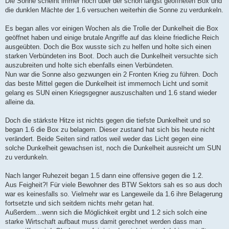
Die Sonne scheint immer noch über der schon längst geöffneten Box und
t
die dunklen Mächte der 1.6 versuchen weiterhin die Sonne zu verdunkeln.
r
a
g
Es began alles vor einigen Wochen als die Trolle der Dunkelheit die Box
geöffnet haben und einige brutale Angriffe auf das kleine friedliche Reich
ausgeübten. Doch die Box wusste sich zu helfen und holte sich einen
starken Verbündeten ins Boot. Doch auch die Dunkelheit versuchte sich
auszubreiten und holte sich ebenfalls einen Verbündeten.
Nun war die Sonne also gezwungen ein 2 Fronten Krieg zu führen. Doch
das beste Mittel gegen die Dunkelheit ist immernoch Licht und somit
gelang es SUN einen Kriegsgegner auszuschalten und 1.6 stand wieder
alleine da.
Doch die stärkste Hitze ist nichts gegen die tiefste Dunkelheit und so
began 1.6 die Box zu belagern. Dieser zustand hat sich bis heute nicht
verändert. Beide Seiten sind ratlos weil weder das Licht gegen eine
solche Dunkelheit gewachsen ist, noch die Dunkelheit ausreicht um SUN
zu verdunkeln.
Nach langer Ruhezeit began 1.5 dann eine offensive gegen die 1.2.
Aus Feigheit?! Für viele Bewohner des BTW Sektors sah es so aus doch
war es keinesfalls so. Vielmehr war es Langeweile da 1.6 ihre Belagerung
fortsetzte und sich seitdem nichts mehr getan hat.
Außerdem...wenn sich die Möglichkeit ergibt und 1.2 sich solch eine
starke Wirtschaft aufbaut muss damit gerechnet werden dass man