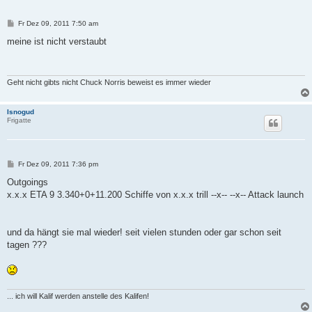
B
Fr Dez 09, 2011 7:50 am
e
i
meine ist nicht verstaubt
t
r
a
g
Geht nicht gibts nicht Chuck Norris beweist es immer wieder
Isnogud
Frigatte
B
Fr Dez 09, 2011 7:36 pm
e
i
Outgoings
t
x.x.x ETA 9 3.340+0+11.200 Schiffe von x.x.x trill --x-- --x-- Attack launch
r
a
g
und da hängt sie mal wieder! seit vielen stunden oder gar schon seit
tagen ???
... ich will Kalif werden anstelle des Kalifen!