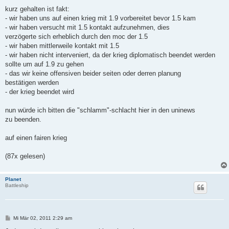
kurz gehalten ist fakt:
- wir haben uns auf einen krieg mit 1.9 vorbereitet bevor 1.5 kam
- wir haben versucht mit 1.5 kontakt aufzunehmen, dies
verzögerte sich erheblich durch den moc der 1.5
- wir haben mittlerweile kontakt mit 1.5
- wir haben nicht interveniert, da der krieg diplomatisch beendet werden
sollte um auf 1.9 zu gehen
- das wir keine offensiven beider seiten oder derren planung
bestätigen werden
- der krieg beendet wird
nun würde ich bitten die "schlamm"-schlacht hier in den uninews
zu beenden.
auf einen fairen krieg
(87x gelesen)
Planet
Battleship
B
Mi Mär 02, 2011 2:29 am
e