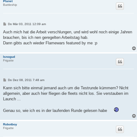
Planet
Battleship
B
Do Mär 03, 2011 12:09 am
e
i
Auch mich hat die Arbeit verschlungen, und wird wohl noch einige Jahren
t
brauchen, bis ich nen geregelten Arbeitstag hab.
r
a
Dann gibts auch wieder Flamewars featured by me :p
g
Isnogud
Frigatte
B
Do Dez 08, 2011 7:48 am
e
i
Kann sich bitte einmal jemand auch um die Testrunde kümmern? Nicht
t
allgemein, aber auch hier fliegen die fleets nicht los. Sie verstauben im
r
a
Launch ...
g
Genau so, wie ich es in der laufenden Runde gelesen habe
Robotboy
Frigatte