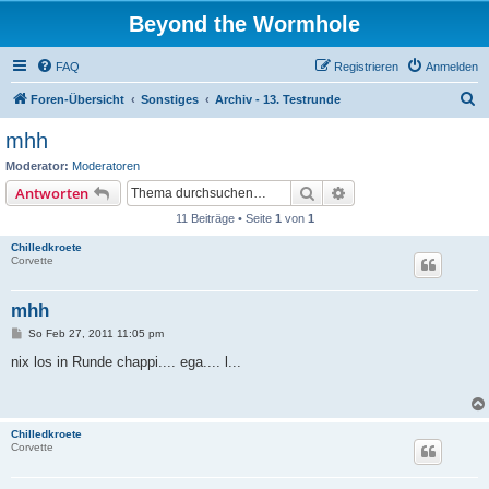
Beyond the Wormhole
FAQ
Registrieren
Anmelden
S
Foren-Übersicht
Sonstiges
Archiv - 13. Testrunde
u
mhh
c
Moderator:
Moderatoren
h
Suche
Erweiterte Suche
Antworten
e
11 Beiträge • Seite
1
von
1
Chilledkroete
Corvette
mhh
B
So Feb 27, 2011 11:05 pm
e
i
nix los in Runde chappi.... ega.... l...
t
r
a
g
Chilledkroete
Corvette