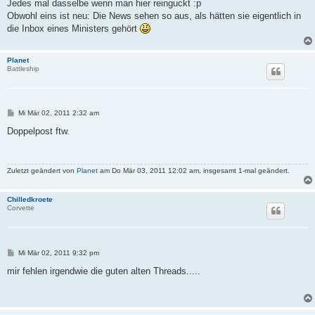
i
Jedes mal dasselbe wenn man hier reinguckt :p
t
Obwohl eins ist neu: Die News sehen so aus, als hätten sie eigentlich in
r
a
die Inbox eines Ministers gehört
g
Planet
Battleship
B
Mi Mär 02, 2011 2:32 am
e
i
Doppelpost ftw.
t
r
a
g
Zuletzt geändert von
Planet
am Do Mär 03, 2011 12:02 am, insgesamt 1-mal geändert.
Chilledkroete
Corvette
B
Mi Mär 02, 2011 9:32 pm
e
i
mir fehlen irgendwie die guten alten Threads.....
t
r
a
g