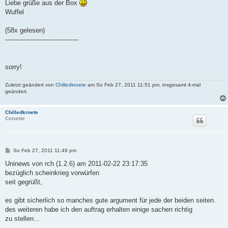
Liebe grüße aus der Box
Wuffel
(58x gelesen)
------------------------------------
sorry!
Zuletzt geändert von
Chilledkroete
am So Feb 27, 2011 11:51 pm, insgesamt 4-mal
geändert.
Chilledkroete
Corvette
B
So Feb 27, 2011 11:49 pm
e
i
Uninews von rch (1.2.6) am 2011-02-22 23:17:35
t
bezüglich scheinkrieg vorwürfen
r
a
seit gegrüßt,
g
es gibt sicherlich so manches gute argument für jede der beiden seiten.
des weiteren habe ich den auftrag erhalten einige sachen richtig
zu stellen...