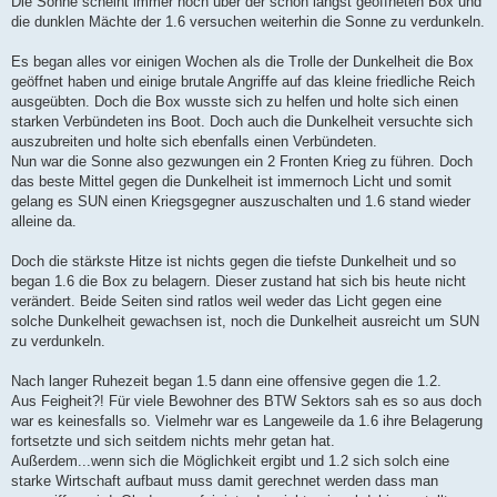
Die Sonne scheint immer noch über der schon längst geöffneten Box und
t
die dunklen Mächte der 1.6 versuchen weiterhin die Sonne zu verdunkeln.
r
a
g
Es began alles vor einigen Wochen als die Trolle der Dunkelheit die Box
geöffnet haben und einige brutale Angriffe auf das kleine friedliche Reich
ausgeübten. Doch die Box wusste sich zu helfen und holte sich einen
starken Verbündeten ins Boot. Doch auch die Dunkelheit versuchte sich
auszubreiten und holte sich ebenfalls einen Verbündeten.
Nun war die Sonne also gezwungen ein 2 Fronten Krieg zu führen. Doch
das beste Mittel gegen die Dunkelheit ist immernoch Licht und somit
gelang es SUN einen Kriegsgegner auszuschalten und 1.6 stand wieder
alleine da.
Doch die stärkste Hitze ist nichts gegen die tiefste Dunkelheit und so
began 1.6 die Box zu belagern. Dieser zustand hat sich bis heute nicht
verändert. Beide Seiten sind ratlos weil weder das Licht gegen eine
solche Dunkelheit gewachsen ist, noch die Dunkelheit ausreicht um SUN
zu verdunkeln.
Nach langer Ruhezeit began 1.5 dann eine offensive gegen die 1.2.
Aus Feigheit?! Für viele Bewohner des BTW Sektors sah es so aus doch
war es keinesfalls so. Vielmehr war es Langeweile da 1.6 ihre Belagerung
fortsetzte und sich seitdem nichts mehr getan hat.
Außerdem...wenn sich die Möglichkeit ergibt und 1.2 sich solch eine
starke Wirtschaft aufbaut muss damit gerechnet werden dass man