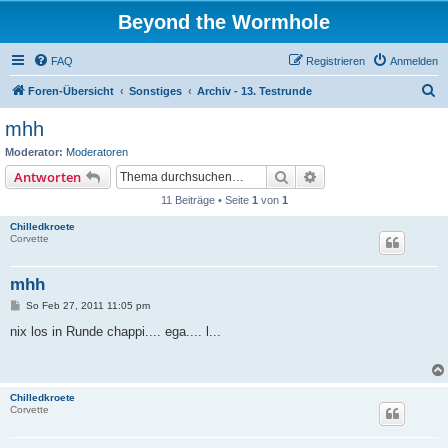
Beyond the Wormhole
FAQ
Registrieren
Anmelden
S
Foren-Übersicht
Sonstiges
Archiv - 13. Testrunde
u
mhh
c
Moderator:
Moderatoren
h
Suche
Erweiterte Suche
Antworten
e
11 Beiträge • Seite
1
von
1
Chilledkroete
Corvette
mhh
B
So Feb 27, 2011 11:05 pm
e
i
nix los in Runde chappi.... ega.... l...
t
r
a
g
Chilledkroete
Corvette