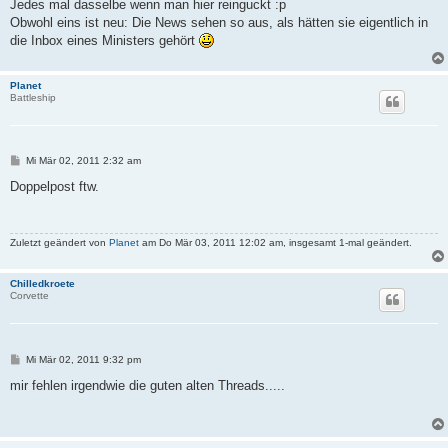
i
Jedes mal dasselbe wenn man hier reinguckt :p
t
Obwohl eins ist neu: Die News sehen so aus, als hätten sie eigentlich in
r
a
die Inbox eines Ministers gehört
g
Planet
Battleship
B
Mi Mär 02, 2011 2:32 am
e
i
Doppelpost ftw.
t
r
a
g
Zuletzt geändert von
Planet
am Do Mär 03, 2011 12:02 am, insgesamt 1-mal geändert.
Chilledkroete
Corvette
B
Mi Mär 02, 2011 9:32 pm
e
i
mir fehlen irgendwie die guten alten Threads.....
t
r
a
g