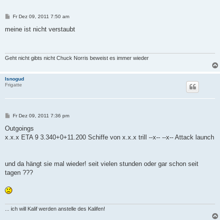
B
Fr Dez 09, 2011 7:50 am
e
i
meine ist nicht verstaubt
t
r
a
g
Geht nicht gibts nicht Chuck Norris beweist es immer wieder
Isnogud
Frigatte
B
Fr Dez 09, 2011 7:36 pm
e
i
Outgoings
t
x.x.x ETA 9 3.340+0+11.200 Schiffe von x.x.x trill --x-- --x-- Attack launch
r
a
g
und da hängt sie mal wieder! seit vielen stunden oder gar schon seit
tagen ???
... ich will Kalif werden anstelle des Kalifen!