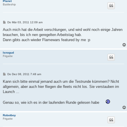
Planet
Battleship
B
Do Mär 03, 2011 12:09 am
e
i
Auch mich hat die Arbeit verschlungen, und wird wohl noch einige Jahren
t
brauchen, bis ich nen geregelten Arbeitstag hab.
r
a
Dann gibts auch wieder Flamewars featured by me :p
g
Isnogud
Frigatte
B
Do Dez 08, 2011 7:48 am
e
i
Kann sich bitte einmal jemand auch um die Testrunde kümmern? Nicht
t
allgemein, aber auch hier fliegen die fleets nicht los. Sie verstauben im
r
a
Launch ...
g
Genau so, wie ich es in der laufenden Runde gelesen habe
Robotboy
Frigatte