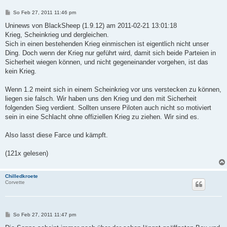
B
So Feb 27, 2011 11:46 pm
e
i
Uninews von BlackSheep (1.9.12) am 2011-02-21 13:01:18
t
Krieg, Scheinkrieg und dergleichen.
r
a
Sich in einen bestehenden Krieg einmischen ist eigentlich nicht unser
g
Ding. Doch wenn der Krieg nur geführt wird, damit sich beide Parteien in
Sicherheit wiegen können, und nicht gegeneinander vorgehen, ist das
kein Krieg.
Wenn 1.2 meint sich in einem Scheinkrieg vor uns verstecken zu können,
liegen sie falsch. Wir haben uns den Krieg und den mit Sicherheit
folgenden Sieg verdient. Sollten unsere Piloten auch nicht so motiviert
sein in eine Schlacht ohne offiziellen Krieg zu ziehen. Wir sind es.
Also lasst diese Farce und kämpft.
(121x gelesen)
Chilledkroete
Corvette
B
So Feb 27, 2011 11:47 pm
e
i