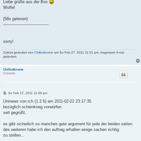
Liebe grüße aus der Box
Wuffel
(58x gelesen)
------------------------------------
sorry!
Zuletzt geändert von
Chilledkroete
am So Feb 27, 2011 11:51 pm, insgesamt 4-mal
geändert.
Chilledkroete
Corvette
B
So Feb 27, 2011 11:49 pm
e
i
Uninews von rch (1.2.6) am 2011-02-22 23:17:35
t
bezüglich scheinkrieg vorwürfen
r
a
seit gegrüßt,
g
es gibt sicherlich so manches gute argument für jede der beiden seiten.
des weiteren habe ich den auftrag erhalten einige sachen richtig
zu stellen...