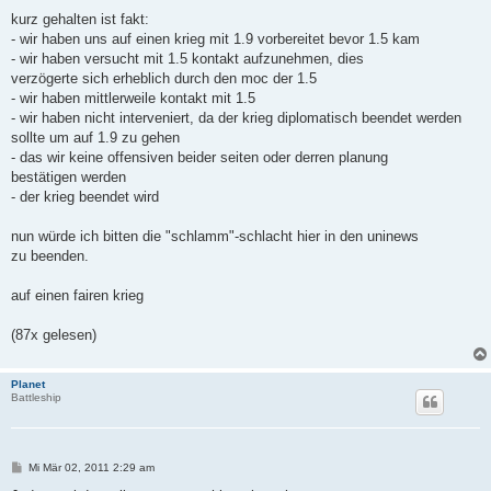
kurz gehalten ist fakt:
- wir haben uns auf einen krieg mit 1.9 vorbereitet bevor 1.5 kam
- wir haben versucht mit 1.5 kontakt aufzunehmen, dies
verzögerte sich erheblich durch den moc der 1.5
- wir haben mittlerweile kontakt mit 1.5
- wir haben nicht interveniert, da der krieg diplomatisch beendet werden
sollte um auf 1.9 zu gehen
- das wir keine offensiven beider seiten oder derren planung
bestätigen werden
- der krieg beendet wird
nun würde ich bitten die "schlamm"-schlacht hier in den uninews
zu beenden.
auf einen fairen krieg
(87x gelesen)
Planet
Battleship
B
Mi Mär 02, 2011 2:29 am
e