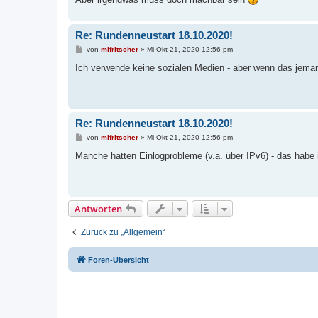
Re: Rundenneustart 18.10.2020!
B
von
mifritscher
»
Mi Okt 21, 2020 12:56 pm
e
i
Ich verwende keine sozialen Medien - aber wenn das jema
t
r
a
g
Re: Rundenneustart 18.10.2020!
B
von
mifritscher
»
Mi Okt 21, 2020 12:56 pm
e
i
Manche hatten Einlogprobleme (v.a. über IPv6) - das habe i
t
r
a
g
Antworten
Zurück zu „Allgemein“
Foren-Übersicht