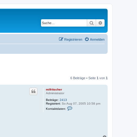
Suche
Erweiterte Suche
Registrieren
Anmelden
6 Beiträge • Seite
1
von
1
mifritscher
Administrator
Beiträge:
2413
Registriert:
So Aug 07, 2005 10:58 pm
K
Kontaktdaten:
o
n
t
a
k
t
d
a