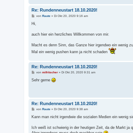
Re: Rundenneustart 18.10.2020!
B
von
Raute
»
Di Okt 20, 2020 9:16 am
e
i
Hi,
t
r
a
auch hier ein herzliches Willkommen von mir.
g
Macht es denn Sinn, das Ganze hier irgendwo ein wenig z
Mal ein wenig pushen kann ja nicht schaden
Re: Rundenneustart 18.10.2020!
B
von
mifritscher
»
Di Okt 20, 2020 9:31 am
e
i
Sehr gerne
t
r
a
g
Re: Rundenneustart 18.10.2020!
B
von
Raute
»
Di Okt 20, 2020 9:38 am
e
i
Kann man nicht irgendwie die sozialen Medien ein wenig si
t
r
a
Ich weiß ist schwierig in der heutigen Zeit, da de Markt 
g
Aber irgendwas muss doch machbar sein