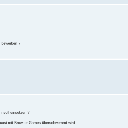
u bewerben ?
nnvoll einsetzen ?
ja quasi mit Browser-Games überschwemmt wird...