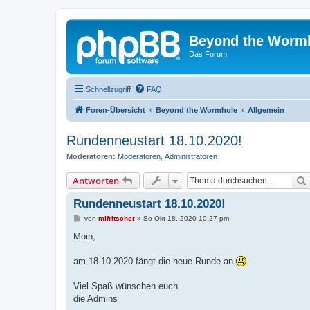
Beyond the Worm
Das Forum
Schnellzugriff
FAQ
Foren-Übersicht
Beyond the Wormhole
Allgemein
Rundenneustart 18.10.2020!
Moderatoren:
Moderatoren
,
Administratoren
Antworten
Rundenneustart 18.10.2020!
B
von
mifritscher
»
So Okt 18, 2020 10:27 pm
e
i
Moin,
t
r
a
am 18.10.2020 fängt die neue Runde an
g
Viel Spaß wünschen euch
die Admins