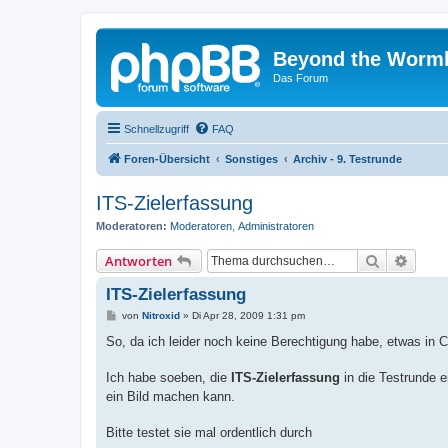
Beyond the Worm
Das Forum
Schnellzugriff
FAQ
Foren-Übersicht
Sonstiges
Archiv - 9. Testrunde
ITS-Zielerfassung
Moderatoren:
Moderatoren
,
Administratoren
Suche
Erweit
Antworten
ITS-Zielerfassung
B
von
Nitroxid
»
Di Apr 28, 2009 1:31 pm
e
i
So, da ich leider noch keine Berechtigung habe, etwas in C
t
r
a
Ich habe soeben, die
ITS-Zielerfassung
in die Testrunde e
g
ein Bild machen kann.
Bitte testet sie mal ordentlich durch