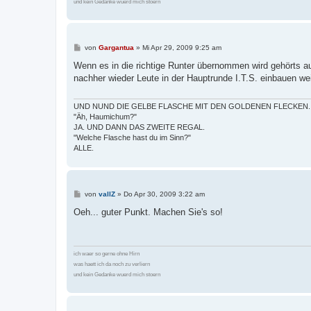
und kein Gedanke wuerd mich stoern
B
von
Gargantua
»
Mi Apr 29, 2009 9:25 am
e
i
Wenn es in die richtige Runter übernommen wird gehörts auc
t
nachher wieder Leute in der Hauptrunde I.T.S. einbauen wei
r
a
g
UND NUND DIE GELBE FLASCHE MIT DEN GOLDENEN FLECKEN.
"Äh, Haumichum?"
JA. UND DANN DAS ZWEITE REGAL.
"Welche Flasche hast du im Sinn?"
ALLE.
B
von
vallZ
»
Do Apr 30, 2009 3:22 am
e
i
Oeh... guter Punkt. Machen Sie's so!
t
r
a
g
ich waer so gerne ohne Hirn
was haett ich da noch zu verliern
und kein Gedanke wuerd mich stoern