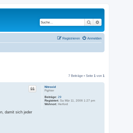
Suche
Erweiterte Suche
Registrieren
Anmelden
7 Beiträge • Seite
1
von
1
Nitroxid
Fighter
Beiträge:
29
Registriert:
Sa Mär 11, 2006 1:27 pm
Wohnort:
Herford
n, damit sich jeder