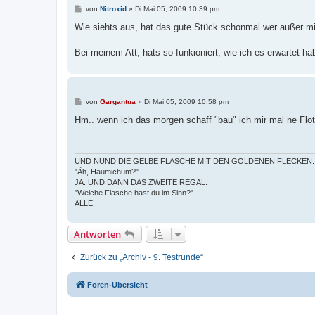
B
von
Nitroxid
»
Di Mai 05, 2009 10:39 pm
e
i
Wie siehts aus, hat das gute Stück schonmal wer außer mi
t
r
a
Bei meinem Att, hats so funkioniert, wie ich es erwartet ha
g
B
von
Gargantua
»
Di Mai 05, 2009 10:58 pm
e
i
Hm.. wenn ich das morgen schaff "bau" ich mir mal ne Flot
t
r
a
g
UND NUND DIE GELBE FLASCHE MIT DEN GOLDENEN FLECKEN.
"Äh, Haumichum?"
JA. UND DANN DAS ZWEITE REGAL.
"Welche Flasche hast du im Sinn?"
ALLE.
Antworten
Zurück zu „Archiv - 9. Testrunde“
Foren-Übersicht