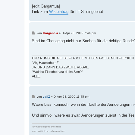
[edit Gargantua]
Link zum
Wikieintrag
für I.T.S. eingebaut
B
von
Gargantua
»
Di Apr 28, 2009 7:46 pm
e
i
Sind im Changelog nicht nur Sachen für die richtige Runde
t
r
a
g
UND NUND DIE GELBE FLASCHE MIT DEN GOLDENEN FLECKEN.
"Äh, Haumichum?"
JA. UND DANN DAS ZWEITE REGAL.
"Welche Flasche hast du im Sinn?"
ALLE.
B
von
vallZ
»
Di Apr 28, 2009 11:45 pm
e
i
Waere bissi komisch, wenn die Haelfte der Aenderungen ni
t
r
a
Und sinnvoll waere es zwar, Aenderungen zuerst in der Test
g
ich waer so gerne ohne Hirn
was haett ich da noch zu verliern