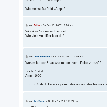
Kosten: 100 / 1880 Amper
r
a
g
Wie meinst Du Roids/Amps?
B
von
Bilbo
»
Sa Dez 15, 2007 12:16 pm
e
i
Wie viele Asteroiden hast du?
t
WIe viele Amplifier hast du?
r
a
g
B
von
Graf Bummsti
»
Sa Dez 15, 2007 12:19 pm
e
i
Warum hat der Scan was mit den vorh. Roids zu tun??
t
r
a
Roids: 1.204
g
Ampl: 1880
PS: Ein Gala Kollege sagte mir, das anhand des News-Scan
B
von
Tal-Rasha
»
Sa Dez 15, 2007 12:24 pm
e
i