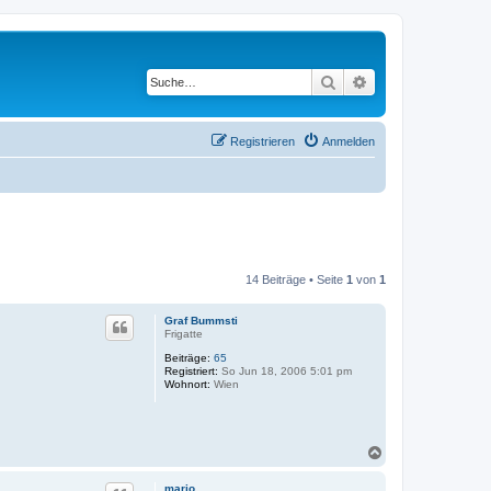
Suche
Erweiterte Suche
Registrieren
Anmelden
14 Beiträge • Seite
1
von
1
Graf Bummsti
Frigatte
Beiträge:
65
Registriert:
So Jun 18, 2006 5:01 pm
Wohnort:
Wien
N
a
c
mario