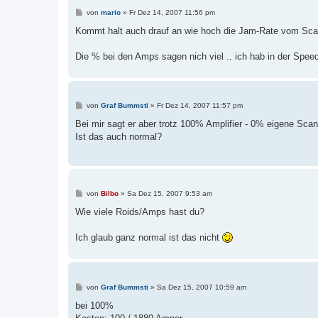
B
von
mario
»
Fr Dez 14, 2007 11:56 pm
e
i
Kommt halt auch drauf an wie hoch die Jam-Rate vom Scan
t
r
a
Die % bei den Amps sagen nich viel .. ich hab in der Sp
g
B
von
Graf Bummsti
»
Fr Dez 14, 2007 11:57 pm
e
i
Bei mir sagt er aber trotz 100% Amplifier - 0% eigene Scan
t
Ist das auch normal?
r
a
g
B
von
Bilbo
»
Sa Dez 15, 2007 9:53 am
e
i
Wie viele Roids/Amps hast du?
t
r
a
Ich glaub ganz normal ist das nicht
g
B
von
Graf Bummsti
»
Sa Dez 15, 2007 10:59 am
e
i
bei 100%
t