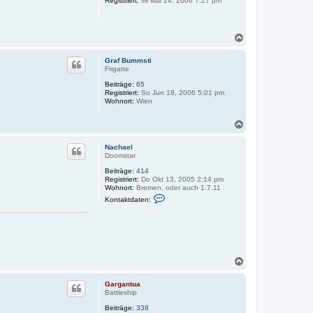
Registriert:
Mi Mai 24, 2006 7:27 pm
e
n
N
a
c
Graf Bummsti
h
Frigatte
o
Beiträge:
65
b
Registriert:
So Jun 18, 2006 5:01 pm
e
Wohnort:
Wien
n
N
a
c
Nachael
h
Doomstar
o
Beiträge:
414
b
Registriert:
Do Okt 13, 2005 2:14 pm
e
Wohnort:
Bremen, oder auch 1.7.11
n
K
Kontaktdaten:
o
n
t
a
k
t
d
N
a
a
t
e
c
Gargantua
n
h
Battleship
v
o
o
Beiträge:
338
b
n