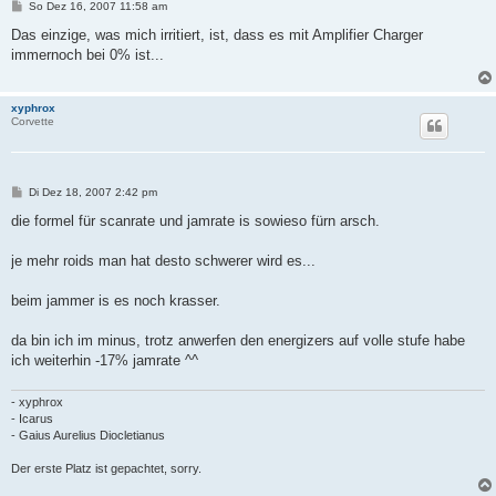
B
So Dez 16, 2007 11:58 am
e
i
Das einzige, was mich irritiert, ist, dass es mit Amplifier Charger
t
immernoch bei 0% ist...
r
a
g
xyphrox
Corvette
B
Di Dez 18, 2007 2:42 pm
e
i
die formel für scanrate und jamrate is sowieso fürn arsch.
t
r
a
je mehr roids man hat desto schwerer wird es...
g
beim jammer is es noch krasser.
da bin ich im minus, trotz anwerfen den energizers auf volle stufe habe
ich weiterhin -17% jamrate ^^
- xyphrox
- Icarus
- Gaius Aurelius Diocletianus
Der erste Platz ist gepachtet, sorry.