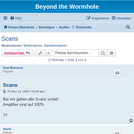
Beyond the Wormhole
FAQ
Registrieren
Anmelden
S
Foren-Übersicht
Sonstiges
Archiv - 7. Testrunde
u
Scans
c
Moderatoren:
Moderatoren
,
Administratoren
h
Suche
Erweiterte
Antworten
e
14 Beiträge • Seite
1
von
1
Graf Bummsti
Frigatte
Scans
B
Fr Dez 14, 2007 10:00 pm
e
i
Bei mir gehen alle Scans schief.
t
Amplifier sind auf 100%
r
a
g
??
mario
Fighter