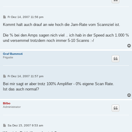
B
Fr Dez 14, 2007 11:56 pm
e
i
Kommt halt auch drauf an wie hoch die Jam-Rate vom Scannziel ist.
t
r
a
Die % bei den Amps sagen nich viel .. ich hab in der Speed auch 1.000 %
g
und versemmel trotzdem noch immer 5-10 Scanns :-/
Graf Bummsti
Frigatte
B
Fr Dez 14, 2007 11:57 pm
e
i
Bei mir sagt er aber trotz 100% Amplifier - 0% eigene Scan Rate.
t
Ist das auch normal?
r
a
g
Bilbo
Administrator
B
Sa Dez 15, 2007 9:53 am
e