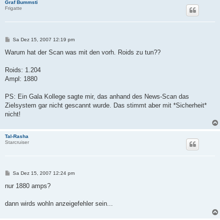
Graf Bummsti
Frigatte
B
Sa Dez 15, 2007 12:19 pm
e
i
Warum hat der Scan was mit den vorh. Roids zu tun??
t
r
a
Roids: 1.204
g
Ampl: 1880
PS: Ein Gala Kollege sagte mir, das anhand des News-Scan das
Zielsystem gar nicht gescannt wurde. Das stimmt aber mit *Sicherheit*
nicht!
Tal-Rasha
Starcruiser
B
Sa Dez 15, 2007 12:24 pm
e
i
nur 1880 amps?
t
r
a
dann wirds wohln anzeigefehler sein...
g