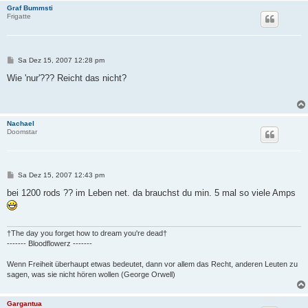
Graf Bummsti
Frigatte
B
Sa Dez 15, 2007 12:28 pm
e
i
Wie 'nur'??? Reicht das nicht?
t
r
a
g
Nachael
Doomstar
B
Sa Dez 15, 2007 12:43 pm
e
i
bei 1200 rods ?? im Leben net. da brauchst du min. 5 mal so viele Amps
t
r
a
g
†The day you forget how to dream you're dead†
------- Bloodflowerz -------
Wenn Freiheit überhaupt etwas bedeutet, dann vor allem das Recht, anderen Leuten zu
sagen, was sie nicht hören wollen (George Orwell)
Gargantua