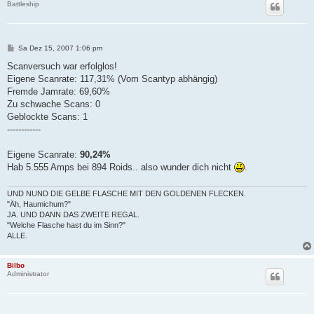
Battleship
B
Sa Dez 15, 2007 1:06 pm
e
i
Scanversuch war erfolglos!
t
Eigene Scanrate: 117,31% (Vom Scantyp abhängig)
r
a
Fremde Jamrate: 69,60%
g
Zu schwache Scans: 0
Geblockte Scans: 1
------------
Eigene Scanrate:
90,24%
Hab 5.555 Amps bei 894 Roids.. also wunder dich nicht
.
UND NUND DIE GELBE FLASCHE MIT DEN GOLDENEN FLECKEN.
"Äh, Haumichum?"
JA. UND DANN DAS ZWEITE REGAL.
"Welche Flasche hast du im Sinn?"
ALLE.
Bilbo
Administrator