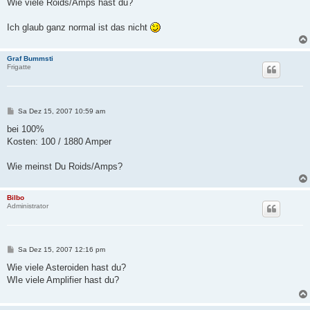
i
Wie viele Roids/Amps hast du?
t
r
a
Ich glaub ganz normal ist das nicht
g
Graf Bummsti
Frigatte
B
Sa Dez 15, 2007 10:59 am
e
i
bei 100%
t
Kosten: 100 / 1880 Amper
r
a
g
Wie meinst Du Roids/Amps?
Bilbo
Administrator
B
Sa Dez 15, 2007 12:16 pm
e
i
Wie viele Asteroiden hast du?
t
WIe viele Amplifier hast du?
r
a
g