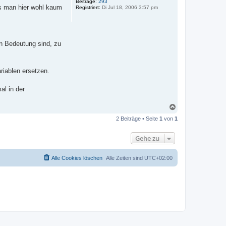
Beiträge:
293
b
ss man hier wohl kaum
Registriert:
Di Jul 18, 2006 3:57 pm
e
n
on Bedeutung sind, zu
iablen ersetzen.
al in der
N
a
2 Beiträge • Seite
1
von
1
c
h
o
Gehe zu
b
e
n
Alle Cookies löschen
Alle Zeiten sind
UTC+02:00