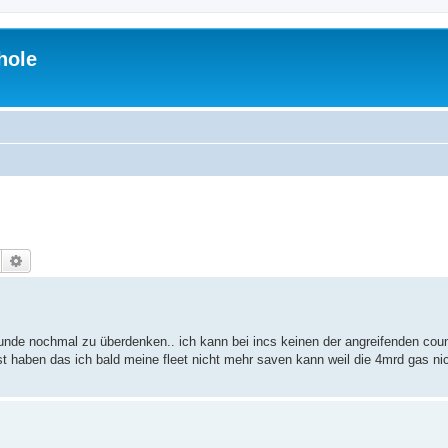
hole
Suche
Erweiterte Suche
drunde nochmal zu überdenken.. ich kann bei incs keinen der angreifenden cou
gst haben das ich bald meine fleet nicht mehr saven kann weil die 4mrd gas ni