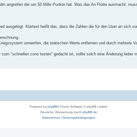
 jdm angreifen der um 50 Mille Punkte hat. Was das An Flotte ausmacht, mu
eed ausgelegt. Klartext heißt das, dass die Zahlen die für den User an sich v
erechnung..
egssystem umwerfen, die statischen Werte entfernen und durch mehrere Var
 zum "schnellen cons testen" gedacht ist, sollte solch eine Änderung lieber m
Powered by
phpBB
® Forum Software © phpBB Limited
Deutsche Übersetzung durch
phpBB.de
Datenschutz
|
Nutzungsbedingungen