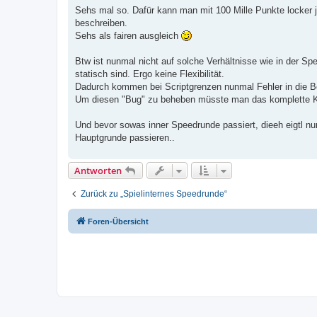
i
Sehs mal so. Dafür kann man mit 100 Mille Punkte locker
t
beschreiben.
r
a
Sehs als fairen ausgleich
g
Btw ist nunmal nicht auf solche Verhältnisse wie in der Sp
statisch sind. Ergo keine Flexibilität.
Dadurch kommen bei Scriptgrenzen nunmal Fehler in die B
Um diesen "Bug" zu beheben müsste man das komplette Kri
Und bevor sowas inner Speedrunde passiert, dieeh eigtl nur
Hauptgrunde passieren..
Antworten
Zurück zu „Spielinternes Speedrunde“
Foren-Übersicht