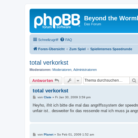
Beyond the Worm
Das Forum
Schnellzugriff
FAQ
Foren-Übersicht
Zum Spiel
Spielinternes Speedrunde
total verkorkst
Moderatoren:
Moderatoren
,
Administratoren
Antworten
total verkorkst
B
von
Clate
»
Fr Jan 30, 2009 3:59 pm
e
i
Heyho, ifrit ich bitte die mal das angriffssystem der spee
t
unfair ist.. desweiter fix das ressende mal ich muss ja an
r
a
g
B
von
Planet
»
So Feb 01, 2009 1:52 am
e