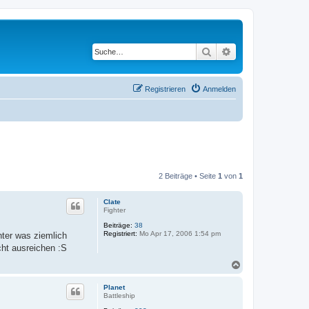
Suche
Erweiterte Suche
Registrieren
Anmelden
2 Beiträge • Seite
1
von
1
Clate
Fighter
Beiträge:
38
Registriert:
Mo Apr 17, 2006 1:54 pm
nter was ziemlich
cht ausreichen :S
N
a
c
Planet
h
Battleship
o