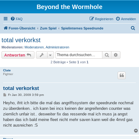
Beyond the Wormhole
FAQ
Registrieren
Anmelden
S
Foren-Übersicht
Zum Spiel
Spielinternes Speedrunde
u
total verkorkst
c
Moderatoren:
Moderatoren
,
Administratoren
h
Suche
Erweiterte
Antworten
e
2 Beiträge • Seite
1
von
1
Clate
Fighter
total verkorkst
B
Fr Jan 30, 2009 3:59 pm
e
i
Heyho, ifrit ich bitte die mal das angriffssystem der speedrunde nochmal
t
zu überdenken.. ich kann bei incs keinen der angreifenden counter was
r
a
ziemlich unfair ist.. desweiter fix das ressende mal ich muss ja angst
g
haben das ich bald meine fleet nicht mehr saven kann weil die 4mrd gas
nicht ausreichen :S