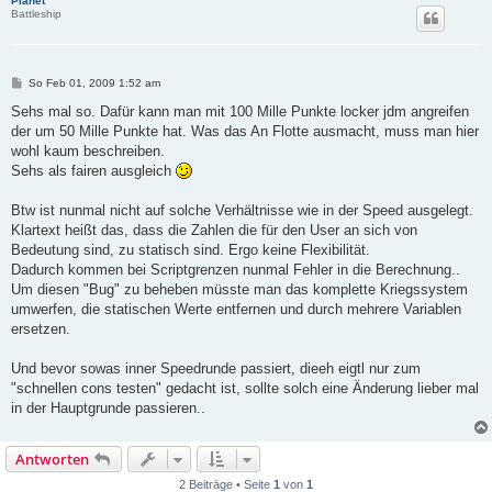
Planet
Battleship
B
So Feb 01, 2009 1:52 am
e
i
Sehs mal so. Dafür kann man mit 100 Mille Punkte locker jdm angreifen
t
der um 50 Mille Punkte hat. Was das An Flotte ausmacht, muss man hier
r
a
wohl kaum beschreiben.
g
Sehs als fairen ausgleich
Btw ist nunmal nicht auf solche Verhältnisse wie in der Speed ausgelegt.
Klartext heißt das, dass die Zahlen die für den User an sich von
Bedeutung sind, zu statisch sind. Ergo keine Flexibilität.
Dadurch kommen bei Scriptgrenzen nunmal Fehler in die Berechnung..
Um diesen "Bug" zu beheben müsste man das komplette Kriegssystem
umwerfen, die statischen Werte entfernen und durch mehrere Variablen
ersetzen.
Und bevor sowas inner Speedrunde passiert, dieeh eigtl nur zum
"schnellen cons testen" gedacht ist, sollte solch eine Änderung lieber mal
in der Hauptgrunde passieren..
Antworten
2 Beiträge • Seite
1
von
1