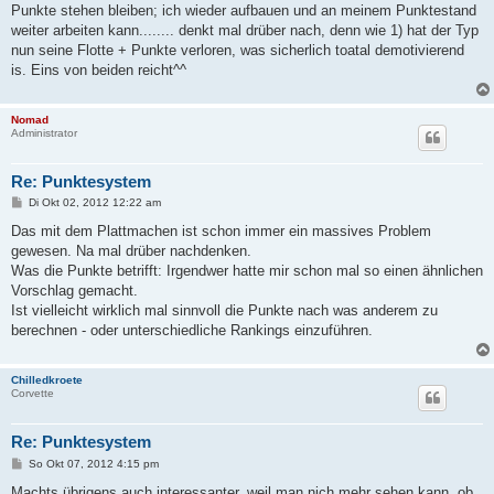
Punkte stehen bleiben; ich wieder aufbauen und an meinem Punktestand
weiter arbeiten kann........ denkt mal drüber nach, denn wie 1) hat der Typ
nun seine Flotte + Punkte verloren, was sicherlich toatal demotivierend
is. Eins von beiden reicht^^
Nomad
Administrator
Re: Punktesystem
B
Di Okt 02, 2012 12:22 am
e
i
Das mit dem Plattmachen ist schon immer ein massives Problem
t
gewesen. Na mal drüber nachdenken.
r
a
Was die Punkte betrifft: Irgendwer hatte mir schon mal so einen ähnlichen
g
Vorschlag gemacht.
Ist vielleicht wirklich mal sinnvoll die Punkte nach was anderem zu
berechnen - oder unterschiedliche Rankings einzuführen.
Chilledkroete
Corvette
Re: Punktesystem
B
So Okt 07, 2012 4:15 pm
e
i
Machts übrigens auch interessanter, weil man nich mehr sehen kann, ob