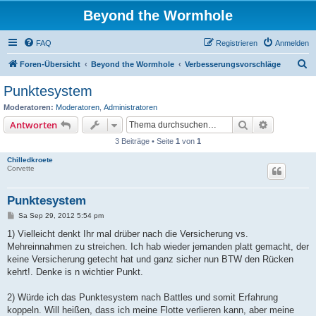
Beyond the Wormhole
FAQ
Registrieren
Anmelden
S
Foren-Übersicht
Beyond the Wormhole
Verbesserungsvorschläge
u
Punktesystem
c
Moderatoren:
Moderatoren
,
Administratoren
h
Suche
Erweiterte
Antworten
e
3 Beiträge • Seite
1
von
1
Chilledkroete
Corvette
Punktesystem
B
Sa Sep 29, 2012 5:54 pm
e
i
1) Vielleicht denkt Ihr mal drüber nach die Versicherung vs.
t
Mehreinnahmen zu streichen. Ich hab wieder jemanden platt gemacht, der
r
a
keine Versicherung getecht hat und ganz sicher nun BTW den Rücken
g
kehrt!. Denke is n wichtier Punkt.
2) Würde ich das Punktesystem nach Battles und somit Erfahrung
koppeln. Will heißen, dass ich meine Flotte verlieren kann, aber meine