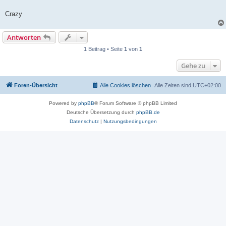
Crazy
Antworten
1 Beitrag • Seite
1
von
1
Gehe zu
Foren-Übersicht
Alle Cookies löschen
Alle Zeiten sind
UTC+02:00
Powered by
phpBB
® Forum Software © phpBB Limited
Deutsche Übersetzung durch
phpBB.de
Datenschutz
|
Nutzungsbedingungen