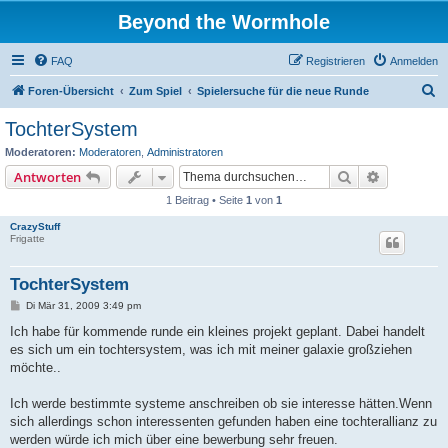
Beyond the Wormhole
FAQ
Registrieren
Anmelden
S
Foren-Übersicht
Zum Spiel
Spielersuche für die neue Runde
u
TochterSystem
c
Moderatoren:
Moderatoren
,
Administratoren
h
Suche
Erweiterte
Antworten
e
1 Beitrag • Seite
1
von
1
CrazyStuff
Frigatte
TochterSystem
B
Di Mär 31, 2009 3:49 pm
e
i
Ich habe für kommende runde ein kleines projekt geplant. Dabei handelt
t
es sich um ein tochtersystem, was ich mit meiner galaxie großziehen
r
a
möchte..
g
Ich werde bestimmte systeme anschreiben ob sie interesse hätten.Wenn
sich allerdings schon interessenten gefunden haben eine tochterallianz zu
werden würde ich mich über eine bewerbung sehr freuen.