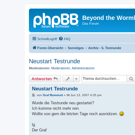
Beyond the Worm
Das Forum
Schnellzugriff
FAQ
Foren-Übersicht
Sonstiges
Archiv - 5. Testrunde
Neustart Testrunde
Moderatoren:
Moderatoren
,
Administratoren
Antworten
Neustart Testrunde
B
von
Graf Bummsti
»
Mi Jun 13, 2007 4:35 pm
e
i
Wurde die Testrunde neu gestartet?
t
Ich komme nicht mehr rein.
r
a
Wollte soo gern die letzten Tage noch ausnützen.
g
lg
Der Graf