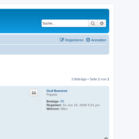
Suche
Erweiterte Suche
Registrieren
Anmelden
3 Beiträge • Seite
1
von
1
Graf Bummsti
Frigatte
Beiträge:
65
Registriert:
So Jun 18, 2006 5:01 pm
Wohnort:
Wien