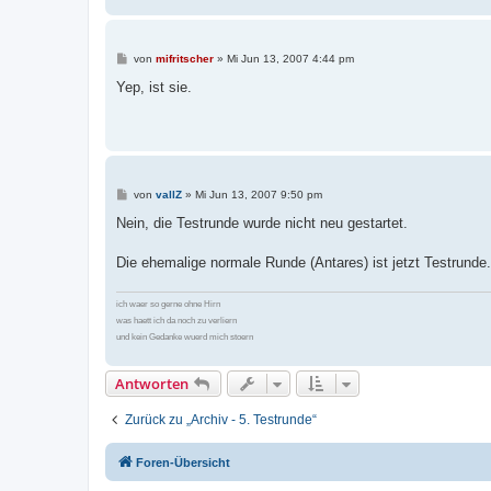
B
von
mifritscher
»
Mi Jun 13, 2007 4:44 pm
e
i
Yep, ist sie.
t
r
a
g
B
von
vallZ
»
Mi Jun 13, 2007 9:50 pm
e
i
Nein, die Testrunde wurde nicht neu gestartet.
t
r
a
Die ehemalige normale Runde (Antares) ist jetzt Testrunde. 
g
ich waer so gerne ohne Hirn
was haett ich da noch zu verliern
und kein Gedanke wuerd mich stoern
Antworten
Zurück zu „Archiv - 5. Testrunde“
Foren-Übersicht