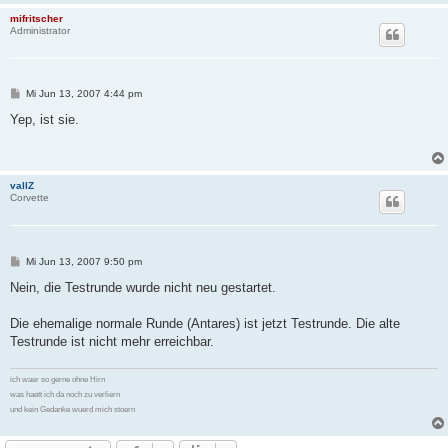
mifritscher
Administrator
B
Mi Jun 13, 2007 4:44 pm
e
i
Yep, ist sie.
t
r
a
g
vallZ
Corvette
B
Mi Jun 13, 2007 9:50 pm
e
i
Nein, die Testrunde wurde nicht neu gestartet.
t
r
a
Die ehemalige normale Runde (Antares) ist jetzt Testrunde. Die alte
g
Testrunde ist nicht mehr erreichbar.
ich waer so gerne ohne Hirn
was haett ich da noch zu verliern
und kein Gedanke wuerd mich stoern