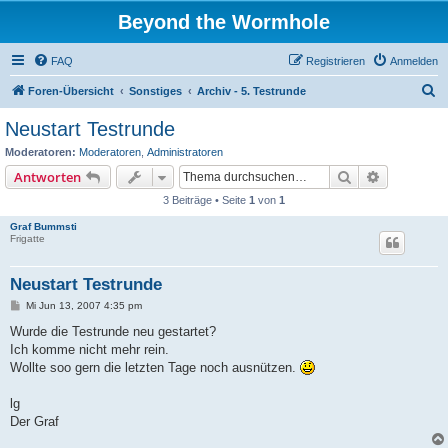
Beyond the Wormhole
FAQ
Registrieren
Anmelden
S
Foren-Übersicht
Sonstiges
Archiv - 5. Testrunde
u
Neustart Testrunde
c
Moderatoren:
Moderatoren
,
Administratoren
h
Suche
Erweiterte
Antworten
e
3 Beiträge • Seite
1
von
1
Graf Bummsti
Frigatte
Neustart Testrunde
B
Mi Jun 13, 2007 4:35 pm
e
i
Wurde die Testrunde neu gestartet?
t
Ich komme nicht mehr rein.
r
a
Wollte soo gern die letzten Tage noch ausnützen.
g
lg
Der Graf