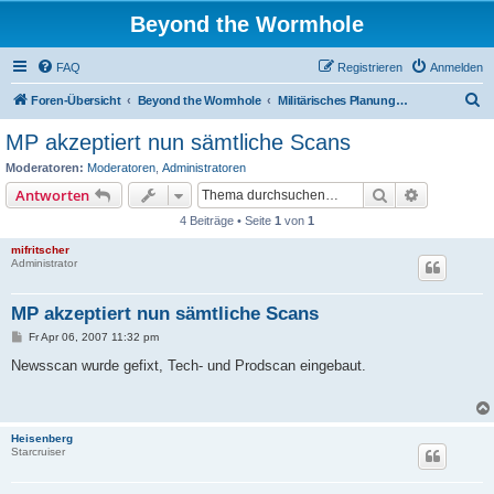
Beyond the Wormhole
FAQ
Registrieren
Anmelden
S
Foren-Übersicht
Beyond the Wormhole
Militärisches Planungszentrum
u
MP akzeptiert nun sämtliche Scans
c
Moderatoren:
Moderatoren
,
Administratoren
h
Suche
Erweiterte
Antworten
e
4 Beiträge • Seite
1
von
1
mifritscher
Administrator
MP akzeptiert nun sämtliche Scans
B
Fr Apr 06, 2007 11:32 pm
e
i
Newsscan wurde gefixt, Tech- und Prodscan eingebaut.
t
r
a
g
Heisenberg
Starcruiser