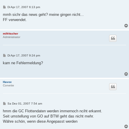
B
Di Apr 17, 2007 6:13 pm
e
i
mmh sichr das news geht? meine gingen nicht...
t
FF verwendet.
r
a
g
mifritscher
Administrator
B
Di Apr 17, 2007 9:24 pm
e
i
kam ne Fehlermeldung?
t
r
a
g
Havoc
Corvette
B
Sa Dez 01, 2007 7:54 am
e
i
hmm die GC Flottendaten werden immernoch nciht erkannt.
t
Seit umstellung von GO auf BTW geht das nicht mehr.
r
a
Währe schön, wenn diese Angepasst werden
g