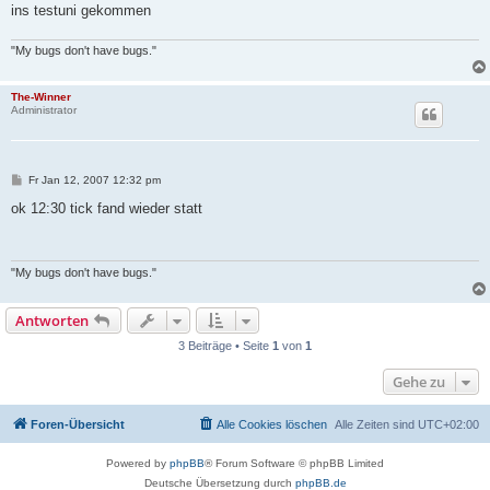
ins testuni gekommen
"My bugs don't have bugs."
The-Winner
Administrator
B
Fr Jan 12, 2007 12:32 pm
e
i
ok 12:30 tick fand wieder statt
t
r
a
g
"My bugs don't have bugs."
Antworten
3 Beiträge • Seite
1
von
1
Gehe zu
Foren-Übersicht
Alle Cookies löschen
Alle Zeiten sind
UTC+02:00
Powered by
phpBB
® Forum Software © phpBB Limited
Deutsche Übersetzung durch
phpBB.de