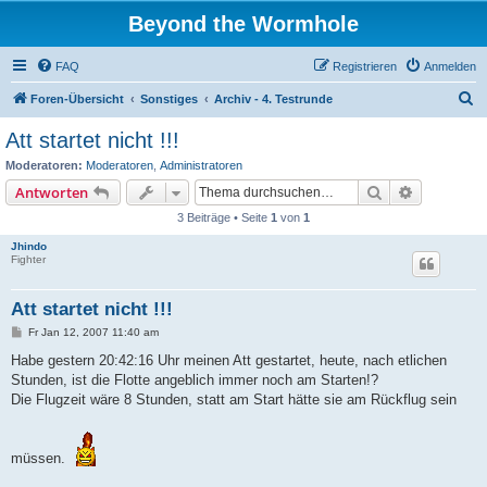
Beyond the Wormhole
FAQ
Registrieren
Anmelden
S
Foren-Übersicht
Sonstiges
Archiv - 4. Testrunde
u
Att startet nicht !!!
c
Moderatoren:
Moderatoren
,
Administratoren
h
Suche
Erweiterte
Antworten
e
3 Beiträge • Seite
1
von
1
Jhindo
Fighter
Att startet nicht !!!
B
Fr Jan 12, 2007 11:40 am
e
i
Habe gestern 20:42:16 Uhr meinen Att gestartet, heute, nach etlichen
t
Stunden, ist die Flotte angeblich immer noch am Starten!?
r
a
Die Flugzeit wäre 8 Stunden, statt am Start hätte sie am Rückflug sein
g
müssen.