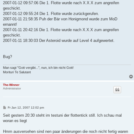
2007-01-12 09:57:06 Die 1. Flotte wurde nach X.X.X zum angreifen
geschickt.
2007-01-12 09:55:24 Die 1. Flotte wurde zurückgerufen.
2007-01-11 21:58:35 Puh der Bär von Honigmond wurde zum MoD
ernannt!
2007-01-11 20:42:16 Die 1. Flotte wurde nach X.X.X zum angreifen
geschickt.
2007-01-11 18:30:03 Der Asteroid wurde auf Level 4 aufgewertet.
Bug?
Man sagt "Gott vergibt...", nun, ich bin nicht Gott!
Morituri Te Salutant
The-Winner
Administrator
B
Fr Jan 12, 2007 12:02 pm
e
i
Seit gestern 20:30 steht im testuni der flottentick still. Ich schau mal
t
woran es liegt
r
a
g
Hmm ausversehen sind nen paar änderungen die noch nicht fertig waren