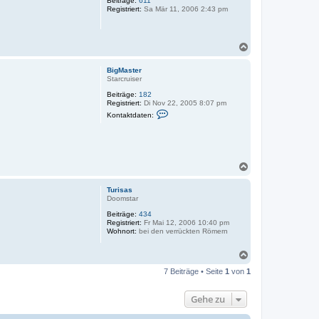
Beiträge:
611
b
Registriert:
Sa Mär 11, 2006 2:43 pm
e
n
N
a
c
BigMaster
h
Starcruiser
o
Beiträge:
182
b
Registriert:
Di Nov 22, 2005 8:07 pm
e
K
Kontaktdaten:
n
o
n
t
a
k
t
N
d
a
a
c
t
Turisas
h
e
Doomstar
n
o
v
Beiträge:
434
b
o
Registriert:
Fr Mai 12, 2006 10:40 pm
e
n
Wohnort:
bei den verrückten Römern
n
B
i
N
g
a
M
7 Beiträge • Seite
1
von
1
a
c
s
h
t
o
Gehe zu
e
b
r
e