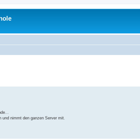
hole
te Suche
de...
 und nimmt den ganzen Server mit.