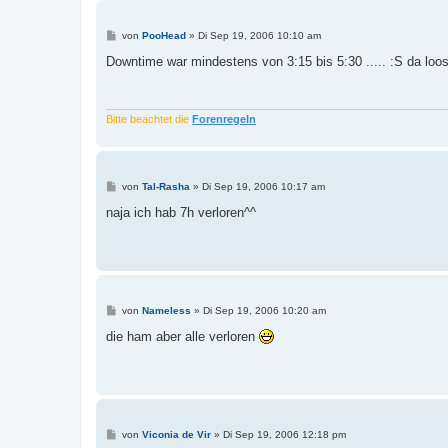
B
von
PooHead
»
Di Sep 19, 2006 10:10 am
e
i
Downtime war mindestens von 3:15 bis 5:30 ..... :S da loos
t
r
a
g
Bitte beachtet die
Forenregeln
B
von
Tal-Rasha
»
Di Sep 19, 2006 10:17 am
e
i
naja ich hab 7h verloren^^
t
r
a
g
B
von
Nameless
»
Di Sep 19, 2006 10:20 am
e
i
die ham aber alle verloren
t
r
a
g
B
von
Viconia de Vir
»
Di Sep 19, 2006 12:18 pm
e