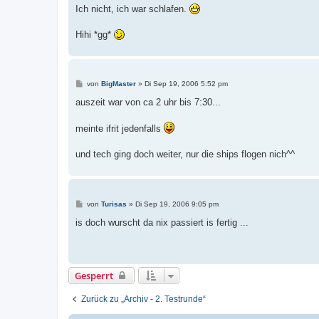
i
Ich nicht, ich war schlafen.
t
r
a
Hihi *gg*
g
B
von
BigMaster
»
Di Sep 19, 2006 5:52 pm
e
i
auszeit war von ca 2 uhr bis 7:30...
t
r
a
meinte ifrit jedenfalls
g
und tech ging doch weiter, nur die ships flogen nich^^
B
von
Turisas
»
Di Sep 19, 2006 9:05 pm
e
i
is doch wurscht da nix passiert is fertig ...
t
r
a
g
Gesperrt
Zurück zu „Archiv - 2. Testrunde“