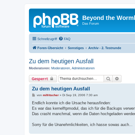
Beyond the Worm
Das Forum
Schnellzugriff
FAQ
Foren-Übersicht
Sonstiges
Archiv - 2. Testrunde
Zu dem heutigen Ausfall
Moderatoren:
Moderatoren
,
Administratoren
Suche
Erweiter
Gesperrt
Zu dem heutigen Ausfall
B
von
mifritscher
»
Di Sep 19, 2006 7:30 am
e
i
Endlich konnte ich die Ursache herausfinden:
t
Es war das kernelftpmodul, das ich für die Backups verwen
r
a
Das crasht manchmal, wenn die Daten hochgeladen werden
g
Sorry für die Unanehmlichkeiten, ich hasse sowas auch...