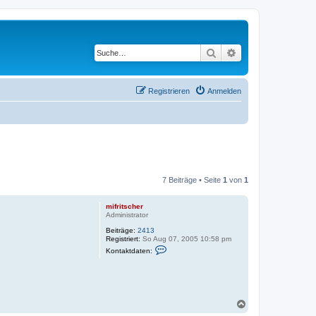
Suche
Erweiterte Suche
Registrieren
Anmelden
7 Beiträge • Seite
1
von
1
mifritscher
Administrator
Beiträge:
2413
Registriert:
So Aug 07, 2005 10:58 pm
K
Kontaktdaten:
o
n
t
a
k
t
N
d
a
a