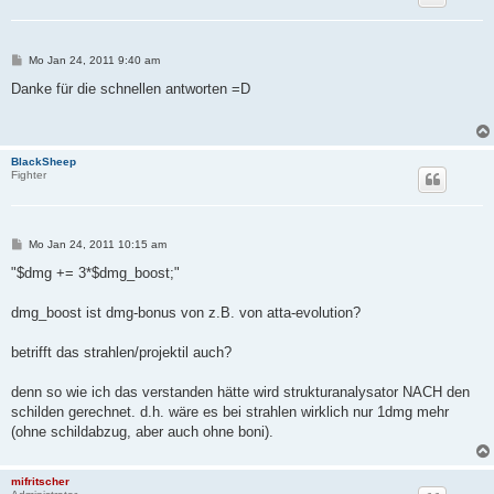
B
Mo Jan 24, 2011 9:40 am
e
i
Danke für die schnellen antworten =D
t
r
a
g
BlackSheep
Fighter
B
Mo Jan 24, 2011 10:15 am
e
i
"$dmg += 3*$dmg_boost;"
t
r
a
dmg_boost ist dmg-bonus von z.B. von atta-evolution?
g
betrifft das strahlen/projektil auch?
denn so wie ich das verstanden hätte wird strukturanalysator NACH den
schilden gerechnet. d.h. wäre es bei strahlen wirklich nur 1dmg mehr
(ohne schildabzug, aber auch ohne boni).
mifritscher