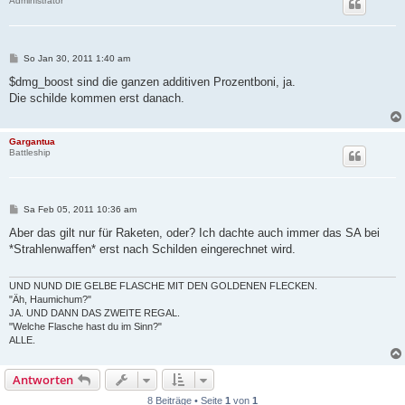
Administrator
B
So Jan 30, 2011 1:40 am
e
i
$dmg_boost sind die ganzen additiven Prozentboni, ja.
t
Die schilde kommen erst danach.
r
a
g
Gargantua
Battleship
B
Sa Feb 05, 2011 10:36 am
e
i
Aber das gilt nur für Raketen, oder? Ich dachte auch immer das SA bei
t
*Strahlenwaffen* erst nach Schilden eingerechnet wird.
r
a
g
UND NUND DIE GELBE FLASCHE MIT DEN GOLDENEN FLECKEN.
"Äh, Haumichum?"
JA. UND DANN DAS ZWEITE REGAL.
"Welche Flasche hast du im Sinn?"
ALLE.
Antworten
8 Beiträge • Seite
1
von
1