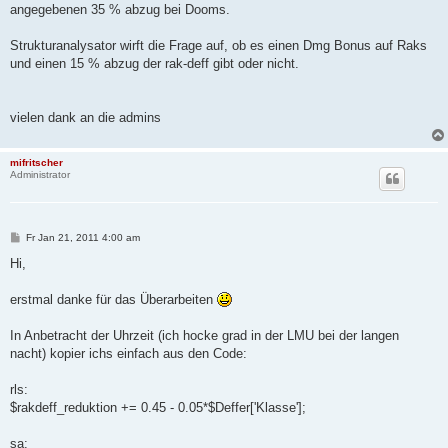
angegebenen 35 % abzug bei Dooms.
Strukturanalysator wirft die Frage auf, ob es einen Dmg Bonus auf Raks
und einen 15 % abzug der rak-deff gibt oder nicht.
vielen dank an die admins
mifritscher
Administrator
B
Fr Jan 21, 2011 4:00 am
e
i
Hi,
t
r
a
erstmal danke für das Überarbeiten
g
In Anbetracht der Uhrzeit (ich hocke grad in der LMU bei der langen
nacht) kopier ichs einfach aus den Code:
rls:
$rakdeff_reduktion += 0.45 - 0.05*$Deffer['Klasse'];
sa: