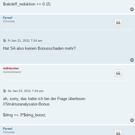
$rakdeff_reduktion += 0.15;
Fyrael
Corvette
B
Fr Jan 21, 2011 7:24 am
e
i
Hat SA also keinen Bonusschaden mehr?
t
r
a
g
mifritscher
Administrator
B
So Jan 23, 2011 7:34 pm
e
i
ah, sorry, das hatte ich bei der Frage überlesen
t
//Strukturanalysator-Bonus
r
a
g
$dmg += 3*$dmg_boost;
Fyrael
Corvette