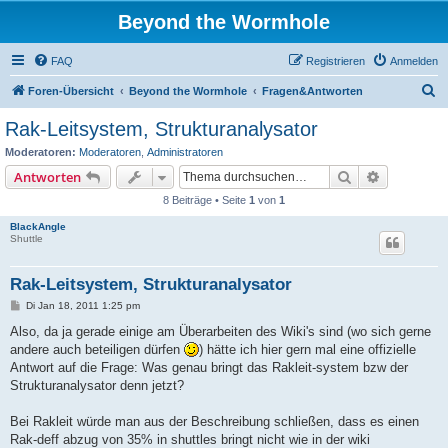
Beyond the Wormhole
FAQ
Registrieren
Anmelden
S
Foren-Übersicht
Beyond the Wormhole
Fragen&Antworten
u
Rak-Leitsystem, Strukturanalysator
c
Moderatoren:
Moderatoren
,
Administratoren
h
Suche
Erweiterte
Antworten
e
8 Beiträge • Seite
1
von
1
BlackAngle
Shuttle
Rak-Leitsystem, Strukturanalysator
B
Di Jan 18, 2011 1:25 pm
e
i
Also, da ja gerade einige am Überarbeiten des Wiki's sind (wo sich gerne
t
andere auch beteiligen dürfen
) hätte ich hier gern mal eine offizielle
r
a
Antwort auf die Frage: Was genau bringt das Rakleit-system bzw der
g
Strukturanalysator denn jetzt?
Bei Rakleit würde man aus der Beschreibung schließen, dass es einen
Rak-deff abzug von 35% in shuttles bringt nicht wie in der wiki