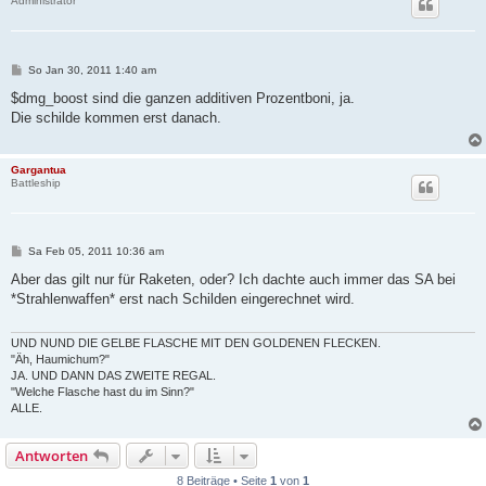
Administrator
B
So Jan 30, 2011 1:40 am
e
i
$dmg_boost sind die ganzen additiven Prozentboni, ja.
t
Die schilde kommen erst danach.
r
a
g
Gargantua
Battleship
B
Sa Feb 05, 2011 10:36 am
e
i
Aber das gilt nur für Raketen, oder? Ich dachte auch immer das SA bei
t
*Strahlenwaffen* erst nach Schilden eingerechnet wird.
r
a
g
UND NUND DIE GELBE FLASCHE MIT DEN GOLDENEN FLECKEN.
"Äh, Haumichum?"
JA. UND DANN DAS ZWEITE REGAL.
"Welche Flasche hast du im Sinn?"
ALLE.
Antworten
8 Beiträge • Seite
1
von
1