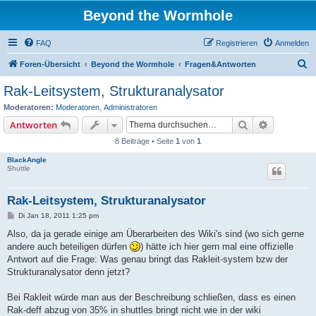
Beyond the Wormhole
FAQ
Registrieren
Anmelden
S
Foren-Übersicht
Beyond the Wormhole
Fragen&Antworten
u
Rak-Leitsystem, Strukturanalysator
c
Moderatoren:
Moderatoren
,
Administratoren
h
Suche
Erweiterte
Antworten
e
8 Beiträge • Seite
1
von
1
BlackAngle
Shuttle
Rak-Leitsystem, Strukturanalysator
B
Di Jan 18, 2011 1:25 pm
e
i
Also, da ja gerade einige am Überarbeiten des Wiki's sind (wo sich gerne
t
andere auch beteiligen dürfen
) hätte ich hier gern mal eine offizielle
r
a
Antwort auf die Frage: Was genau bringt das Rakleit-system bzw der
g
Strukturanalysator denn jetzt?
Bei Rakleit würde man aus der Beschreibung schließen, dass es einen
Rak-deff abzug von 35% in shuttles bringt nicht wie in der wiki