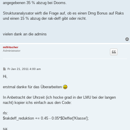
angegebenen 35 % abzug bei Dooms.
Strukturanalysator wirft die Frage auf, ob es einen Dmg Bonus auf Raks
und einen 15 % abzug der rak-deff gibt oder nicht.
vielen dank an die admins
mifritscher
Administrator
B
Fr Jan 21, 2011 4:00 am
e
i
Hi,
t
r
a
erstmal danke für das Überarbeiten
g
In Anbetracht der Uhrzeit (ich hocke grad in der LMU bei der langen
nacht) kopier ichs einfach aus den Code:
rls:
$rakdeff_reduktion += 0.45 - 0.05*$Deffer['Klasse'];
sa: