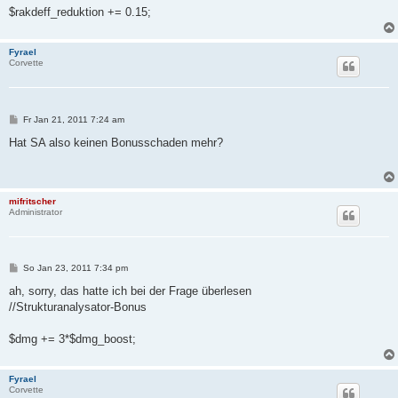
$rakdeff_reduktion += 0.15;
Fyrael
Corvette
B
Fr Jan 21, 2011 7:24 am
e
i
Hat SA also keinen Bonusschaden mehr?
t
r
a
g
mifritscher
Administrator
B
So Jan 23, 2011 7:34 pm
e
i
ah, sorry, das hatte ich bei der Frage überlesen
t
//Strukturanalysator-Bonus
r
a
g
$dmg += 3*$dmg_boost;
Fyrael
Corvette