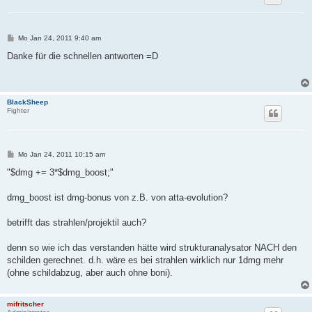
B
Mo Jan 24, 2011 9:40 am
e
i
Danke für die schnellen antworten =D
t
r
a
g
BlackSheep
Fighter
B
Mo Jan 24, 2011 10:15 am
e
i
"$dmg += 3*$dmg_boost;"
t
r
a
dmg_boost ist dmg-bonus von z.B. von atta-evolution?
g
betrifft das strahlen/projektil auch?
denn so wie ich das verstanden hätte wird strukturanalysator NACH den
schilden gerechnet. d.h. wäre es bei strahlen wirklich nur 1dmg mehr
(ohne schildabzug, aber auch ohne boni).
mifritscher