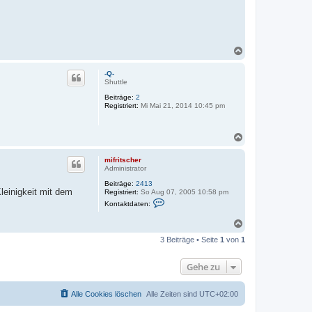
N
a
c
-Q-
h
Shuttle
o
Beiträge:
2
b
Registriert:
Mi Mai 21, 2014 10:45 pm
e
n
N
a
c
mifritscher
h
Administrator
o
Beiträge:
2413
b
leinigkeit mit dem
Registriert:
So Aug 07, 2005 10:58 pm
e
K
Kontaktdaten:
n
o
n
N
t
a
a
3 Beiträge • Seite
1
von
1
k
c
t
h
d
o
Gehe zu
a
b
t
e
e
n
n
Alle Cookies löschen
Alle Zeiten sind
UTC+02:00
v
o