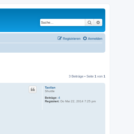
Suche
Erweiterte Suche
Registrieren
Anmelden
3 Beiträge • Seite
1
von
1
Taxilan
Shuttle
Beiträge:
4
Registriert:
Do Mai 22, 2014 7:25 pm