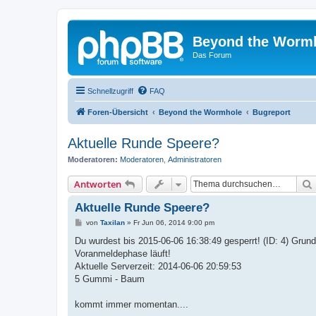
Beyond the Worm
Das Forum
Schnellzugriff
FAQ
Foren-Übersicht
Beyond the Wormhole
Bugreport
Aktuelle Runde Speere?
Moderatoren:
Moderatoren
,
Administratoren
Antworten
Aktuelle Runde Speere?
B
von
Taxilan
»
Fr Jun 06, 2014 9:00 pm
e
i
Du wurdest bis 2015-06-06 16:38:49 gesperrt! (ID: 4) Grund
t
Voranmeldephase läuft!
r
a
Aktuelle Serverzeit: 2014-06-06 20:59:53
g
5 Gummi - Baum
kommt immer momentan....