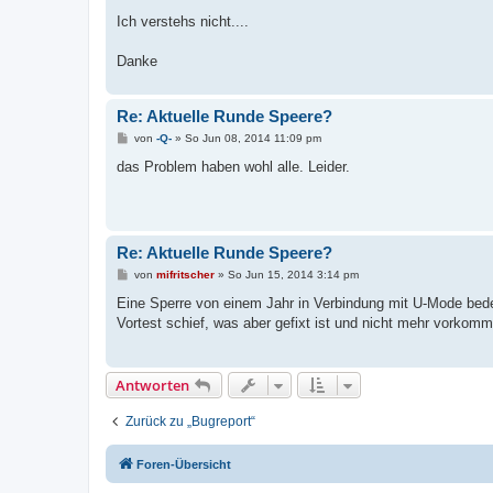
Ich verstehs nicht....
Danke
Re: Aktuelle Runde Speere?
B
von
-Q-
»
So Jun 08, 2014 11:09 pm
e
i
das Problem haben wohl alle. Leider.
t
r
a
g
Re: Aktuelle Runde Speere?
B
von
mifritscher
»
So Jun 15, 2014 3:14 pm
e
i
Eine Sperre von einem Jahr in Verbindung mit U-Mode bedeu
t
Vortest schief, was aber gefixt ist und nicht mehr vorkomm
r
a
g
Antworten
Zurück zu „Bugreport“
Foren-Übersicht