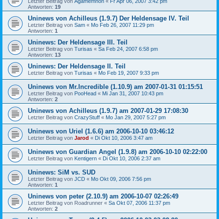
Letzter Beitrag von
Agamemnon
«
Fr Apr 06, 2007 3:42 pm
Antworten:
19
Uninews von Achilleus (1.9.7) Der Heldensage IV. Teil
Letzter Beitrag von
Sam
«
Mo Feb 26, 2007 11:29 pm
Antworten:
1
Uninews: Der Heldensage III. Teil
Letzter Beitrag von
Turisas
«
Sa Feb 24, 2007 6:58 pm
Antworten:
13
Uninews: Der Heldensage II. Teil
Letzter Beitrag von
Turisas
«
Mo Feb 19, 2007 9:33 pm
Uninews von Mr.Incredible (1.10.9) am 2007-01-31 01:15:51
Letzter Beitrag von
PooHead
«
Mi Jan 31, 2007 10:43 pm
Antworten:
2
Uninews von Achilleus (1.9.7) am 2007-01-29 17:08:30
Letzter Beitrag von
CrazyStuff
«
Mo Jan 29, 2007 5:27 pm
Uninews von Uriel (1.6.6) am 2006-10-10 03:46:12
Letzter Beitrag von
Jarod
«
Di Okt 10, 2006 3:47 am
Uninews von Guardian Angel (1.9.8) am 2006-10-10 02:22:00
Letzter Beitrag von
Kentigern
«
Di Okt 10, 2006 2:37 am
Uninews: SiM vs. SUD
Letzter Beitrag von
JCD
«
Mo Okt 09, 2006 7:56 pm
Antworten:
1
Uninews von peter (2.10.9) am 2006-10-07 02:26:49
Letzter Beitrag von
Roadrunner
«
Sa Okt 07, 2006 11:37 pm
Antworten:
2