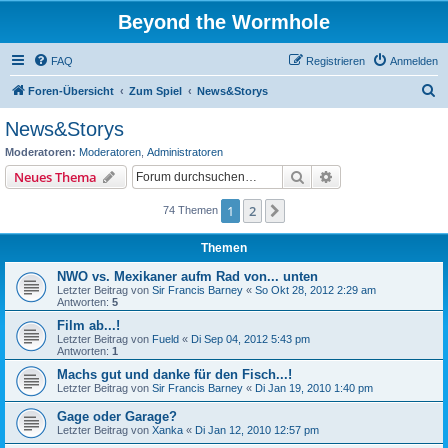
Beyond the Wormhole
FAQ
Registrieren
Anmelden
S
Foren-Übersicht
Zum Spiel
News&Storys
u
News&Storys
c
Moderatoren:
Moderatoren
,
Administratoren
h
Suche
Erweiterte Suche
Neues Thema
e
1
2
Nächste
74 Themen
Themen
NWO vs. Mexikaner aufm Rad von... unten
Letzter Beitrag von
Sir Francis Barney
«
So Okt 28, 2012 2:29 am
Antworten:
5
Film ab...!
Letzter Beitrag von
Fueld
«
Di Sep 04, 2012 5:43 pm
Antworten:
1
Machs gut und danke für den Fisch...!
Letzter Beitrag von
Sir Francis Barney
«
Di Jan 19, 2010 1:40 pm
Gage oder Garage?
Letzter Beitrag von
Xanka
«
Di Jan 12, 2010 12:57 pm