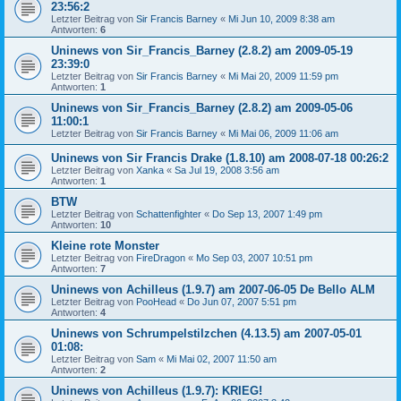
23:56:2
Letzter Beitrag von
Sir Francis Barney
«
Mi Jun 10, 2009 8:38 am
Antworten:
6
Uninews von Sir_Francis_Barney (2.8.2) am 2009-05-19
23:39:0
Letzter Beitrag von
Sir Francis Barney
«
Mi Mai 20, 2009 11:59 pm
Antworten:
1
Uninews von Sir_Francis_Barney (2.8.2) am 2009-05-06
11:00:1
Letzter Beitrag von
Sir Francis Barney
«
Mi Mai 06, 2009 11:06 am
Uninews von Sir Francis Drake (1.8.10) am 2008-07-18 00:26:2
Letzter Beitrag von
Xanka
«
Sa Jul 19, 2008 3:56 am
Antworten:
1
BTW
Letzter Beitrag von
Schattenfighter
«
Do Sep 13, 2007 1:49 pm
Antworten:
10
Kleine rote Monster
Letzter Beitrag von
FireDragon
«
Mo Sep 03, 2007 10:51 pm
Antworten:
7
Uninews von Achilleus (1.9.7) am 2007-06-05 De Bello ALM
Letzter Beitrag von
PooHead
«
Do Jun 07, 2007 5:51 pm
Antworten:
4
Uninews von Schrumpelstilzchen (4.13.5) am 2007-05-01
01:08:
Letzter Beitrag von
Sam
«
Mi Mai 02, 2007 11:50 am
Antworten:
2
Uninews von Achilleus (1.9.7): KRIEG!