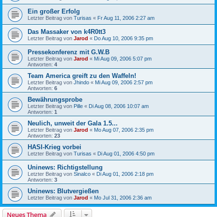
Ein großer Erfolg
Letzter Beitrag von
Turisas
«
Fr Aug 11, 2006 2:27 am
Das Massaker von k4R0tt3
Letzter Beitrag von
Jarod
«
Do Aug 10, 2006 9:35 pm
Pressekonferenz mit G.W.B
Letzter Beitrag von
Jarod
«
Mi Aug 09, 2006 5:07 pm
Antworten:
4
Team America greift zu den Waffeln!
Letzter Beitrag von
Jhindo
«
Mi Aug 09, 2006 2:57 pm
Antworten:
6
Bewährungsprobe
Letzter Beitrag von
Pille
«
Di Aug 08, 2006 10:07 am
Antworten:
1
Neulich, unweit der Gala 1.5...
Letzter Beitrag von
Jarod
«
Mo Aug 07, 2006 2:35 pm
Antworten:
23
HASI-Krieg vorbei
Letzter Beitrag von
Turisas
«
Di Aug 01, 2006 4:50 pm
Uninews: Richtigstellung
Letzter Beitrag von
Sinalco
«
Di Aug 01, 2006 2:18 pm
Antworten:
3
Uninews: Blutvergießen
Letzter Beitrag von
Jarod
«
Mo Jul 31, 2006 2:36 am
Neues Thema