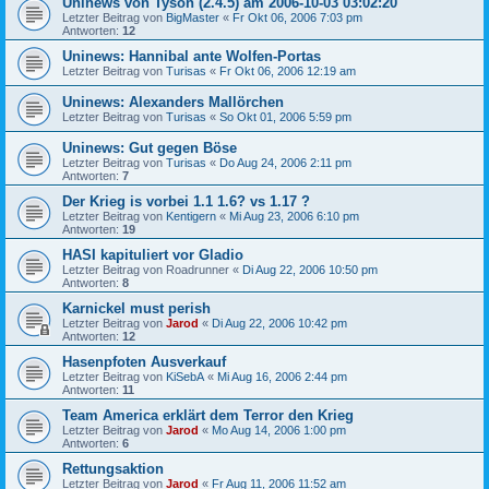
Uninews von Tyson (2.4.5) am 2006-10-03 03:02:20
Letzter Beitrag von
BigMaster
«
Fr Okt 06, 2006 7:03 pm
Antworten:
12
Uninews: Hannibal ante Wolfen-Portas
Letzter Beitrag von
Turisas
«
Fr Okt 06, 2006 12:19 am
Uninews: Alexanders Mallörchen
Letzter Beitrag von
Turisas
«
So Okt 01, 2006 5:59 pm
Uninews: Gut gegen Böse
Letzter Beitrag von
Turisas
«
Do Aug 24, 2006 2:11 pm
Antworten:
7
Der Krieg is vorbei 1.1 1.6? vs 1.17 ?
Letzter Beitrag von
Kentigern
«
Mi Aug 23, 2006 6:10 pm
Antworten:
19
HASI kapituliert vor Gladio
Letzter Beitrag von
Roadrunner
«
Di Aug 22, 2006 10:50 pm
Antworten:
8
Karnickel must perish
Letzter Beitrag von
Jarod
«
Di Aug 22, 2006 10:42 pm
Antworten:
12
Hasenpfoten Ausverkauf
Letzter Beitrag von
KiSebA
«
Mi Aug 16, 2006 2:44 pm
Antworten:
11
Team America erklärt dem Terror den Krieg
Letzter Beitrag von
Jarod
«
Mo Aug 14, 2006 1:00 pm
Antworten:
6
Rettungsaktion
Letzter Beitrag von
Jarod
«
Fr Aug 11, 2006 11:52 am