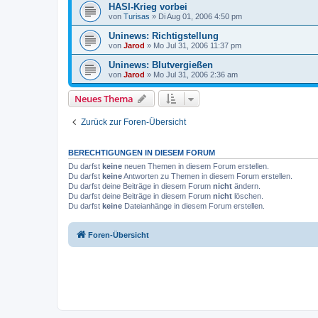
HASI-Krieg vorbei
von
Turisas
»
Di Aug 01, 2006 4:50 pm
Uninews: Richtigstellung
von
Jarod
»
Mo Jul 31, 2006 11:37 pm
Uninews: Blutvergießen
von
Jarod
»
Mo Jul 31, 2006 2:36 am
Neues Thema
Zurück zur Foren-Übersicht
BERECHTIGUNGEN IN DIESEM FORUM
Du darfst
keine
neuen Themen in diesem Forum erstellen.
Du darfst
keine
Antworten zu Themen in diesem Forum erstellen.
Du darfst deine Beiträge in diesem Forum
nicht
ändern.
Du darfst deine Beiträge in diesem Forum
nicht
löschen.
Du darfst
keine
Dateianhänge in diesem Forum erstellen.
Foren-Übersicht