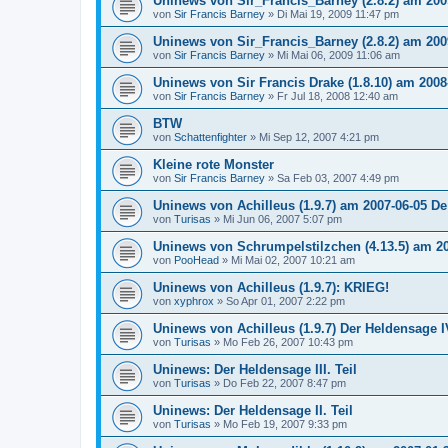
Uninews von Sir_Francis_Barney (2.8.2) am 2009
von
Sir Francis Barney
»
Di Mai 19, 2009 11:47 pm
Uninews von Sir_Francis_Barney (2.8.2) am 2009
von
Sir Francis Barney
»
Mi Mai 06, 2009 11:06 am
Uninews von Sir Francis Drake (1.8.10) am 2008
von
Sir Francis Barney
»
Fr Jul 18, 2008 12:40 am
BTW
von
Schattenfighter
»
Mi Sep 12, 2007 4:21 pm
Kleine rote Monster
von
Sir Francis Barney
»
Sa Feb 03, 2007 4:49 pm
Uninews von Achilleus (1.9.7) am 2007-06-05 D
von
Turisas
»
Mi Jun 06, 2007 5:07 pm
Uninews von Schrumpelstilzchen (4.13.5) am 20
von
PooHead
»
Mi Mai 02, 2007 10:21 am
Uninews von Achilleus (1.9.7): KRIEG!
von
xyphrox
»
So Apr 01, 2007 2:22 pm
Uninews von Achilleus (1.9.7) Der Heldensage IV
von
Turisas
»
Mo Feb 26, 2007 10:43 pm
Uninews: Der Heldensage III. Teil
von
Turisas
»
Do Feb 22, 2007 8:47 pm
Uninews: Der Heldensage II. Teil
von
Turisas
»
Mo Feb 19, 2007 9:33 pm