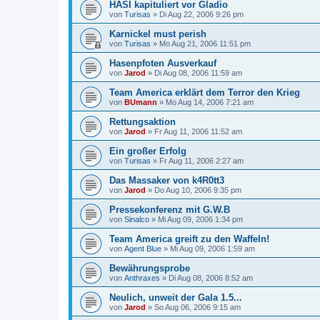
HASI kapituliert vor Gladio
von
Turisas
»
Di Aug 22, 2006 9:26 pm
Karnickel must perish
von
Turisas
»
Mo Aug 21, 2006 11:51 pm
Hasenpfoten Ausverkauf
von
Jarod
»
Di Aug 08, 2006 11:59 am
Team America erklärt dem Terror den Krieg
von
BUmann
»
Mo Aug 14, 2006 7:21 am
Rettungsaktion
von
Jarod
»
Fr Aug 11, 2006 11:52 am
Ein großer Erfolg
von
Turisas
»
Fr Aug 11, 2006 2:27 am
Das Massaker von k4R0tt3
von
Jarod
»
Do Aug 10, 2006 9:35 pm
Pressekonferenz mit G.W.B
von
Sinalco
»
Mi Aug 09, 2006 1:34 pm
Team America greift zu den Waffeln!
von
Agent Blue
»
Mi Aug 09, 2006 1:59 am
Bewährungsprobe
von
Anthraxes
»
Di Aug 08, 2006 8:52 am
Neulich, unweit der Gala 1.5...
von
Jarod
»
So Aug 06, 2006 9:15 am