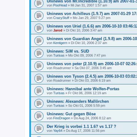
Uninews von Mr.Incredible (1.10.9) am 2007-01-
von
PooHead
»
Mi Jan 31, 2007 1:57 am
Uninews von Achilleus (1.9.7) am 2007-01-29 17
von
CrazyStuff
»
Mo Jan 29, 2007 5:27 pm
Uninews von Uriel (1.6.6) am 2006-10-10 03:46:1
von
Jarod
»
Di Okt 10, 2006 3:47 am
Uninews von Guardian Angel (1.9.8) am 2006-10
von
Kentigern
»
Di Okt 10, 2006 2:37 am
Uninews: SiM vs. SUD
von
Turisas
»
Mo Okt 09, 2006 7:47 pm
Uninews von peter (2.10.9) am 2006-10-07 02:26
von
Roadrunner
»
Sa Okt 07, 2006 3:45 am
Uninews von Tyson (2.4.5) am 2006-10-03 03:02:
von
Roadrunner
»
Di Okt 03, 2006 6:19 am
Uninews: Hannibal ante Wolfen-Portas
von
Turisas
»
Fr Okt 06, 2006 12:19 am
Uninews: Alexanders Mallörchen
von
Turisas
»
So Okt 01, 2006 5:59 pm
Uninews: Gut gegen Böse
von
FireDragon
»
Do Aug 24, 2006 8:12 am
Der Krieg is vorbei 1.1 1.6? vs 1.17 ?
von
Yay64
»
Do Aug 17, 2006 11:56 pm