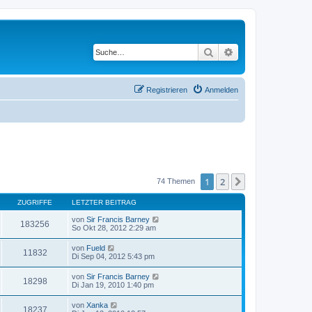
Suche
Erweiterte Suche
Registrieren
Anmelden
1
2
Nächste
74 Themen
ZUGRIFFE
LETZTER BEITRAG
von
Sir Francis Barney
183256
So Okt 28, 2012 2:29 am
von
Fueld
11832
Di Sep 04, 2012 5:43 pm
von
Sir Francis Barney
18298
Di Jan 19, 2010 1:40 pm
von
Xanka
18237