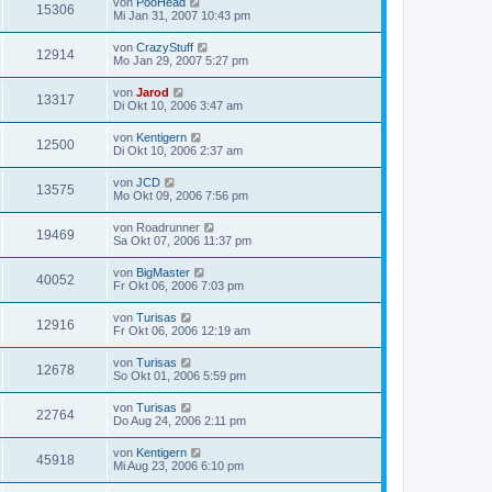
von
PooHead
15306
Mi Jan 31, 2007 10:43 pm
von
CrazyStuff
12914
Mo Jan 29, 2007 5:27 pm
von
Jarod
13317
Di Okt 10, 2006 3:47 am
von
Kentigern
12500
Di Okt 10, 2006 2:37 am
von
JCD
13575
Mo Okt 09, 2006 7:56 pm
von
Roadrunner
19469
Sa Okt 07, 2006 11:37 pm
von
BigMaster
40052
Fr Okt 06, 2006 7:03 pm
von
Turisas
12916
Fr Okt 06, 2006 12:19 am
von
Turisas
12678
So Okt 01, 2006 5:59 pm
von
Turisas
22764
Do Aug 24, 2006 2:11 pm
von
Kentigern
45918
Mi Aug 23, 2006 6:10 pm