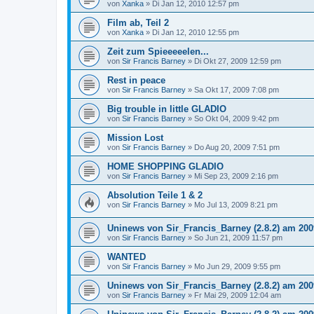
von
Xanka
»
Di Jan 12, 2010 12:57 pm
Film ab, Teil 2
von
Xanka
»
Di Jan 12, 2010 12:55 pm
Zeit zum Spieeeeelen...
von
Sir Francis Barney
»
Di Okt 27, 2009 12:59 pm
Rest in peace
von
Sir Francis Barney
»
Sa Okt 17, 2009 7:08 pm
Big trouble in little GLADIO
von
Sir Francis Barney
»
So Okt 04, 2009 9:42 pm
Mission Lost
von
Sir Francis Barney
»
Do Aug 20, 2009 7:51 pm
HOME SHOPPING GLADIO
von
Sir Francis Barney
»
Mi Sep 23, 2009 2:16 pm
Absolution Teile 1 & 2
von
Sir Francis Barney
»
Mo Jul 13, 2009 8:21 pm
Uninews von Sir_Francis_Barney (2.8.2) am 2009
von
Sir Francis Barney
»
So Jun 21, 2009 11:57 pm
WANTED
von
Sir Francis Barney
»
Mo Jun 29, 2009 9:55 pm
Uninews von Sir_Francis_Barney (2.8.2) am 2009
von
Sir Francis Barney
»
Fr Mai 29, 2009 12:04 am