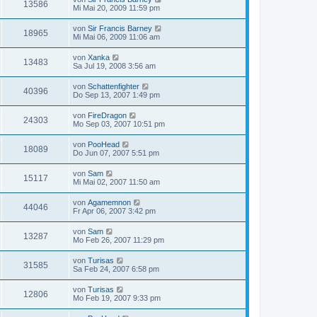
13586
Mi Mai 20, 2009 11:59 pm
von
Sir Francis Barney
18965
Mi Mai 06, 2009 11:06 am
von
Xanka
13483
Sa Jul 19, 2008 3:56 am
von
Schattenfighter
40396
Do Sep 13, 2007 1:49 pm
von
FireDragon
24303
Mo Sep 03, 2007 10:51 pm
von
PooHead
18089
Do Jun 07, 2007 5:51 pm
von
Sam
15117
Mi Mai 02, 2007 11:50 am
von
Agamemnon
44046
Fr Apr 06, 2007 3:42 pm
von
Sam
13287
Mo Feb 26, 2007 11:29 pm
von
Turisas
31585
Sa Feb 24, 2007 6:58 pm
von
Turisas
12806
Mo Feb 19, 2007 9:33 pm