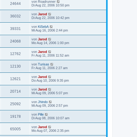
von
Roadrunner
24644
Di Aug 22, 2006 10:50 pm
von
Jarod
36032
Di Aug 22, 2006 10:42 pm
von
KiSebA
39331
Mi Aug 16, 2006 2:44 pm
von
Jarod
24068
Mo Aug 14, 2006 1:00 pm
von
Jarod
12762
Fr Aug 11, 2006 11:52 am
von
Turisas
12130
Fr Aug 11, 2006 2:27 am
von
Jarod
12621
Do Aug 10, 2006 9:35 pm
von
Jarod
20714
Mi Aug 09, 2006 5:07 pm
von
Jhindo
25092
Mi Aug 09, 2006 2:57 pm
von
Pille
19178
Di Aug 08, 2006 10:07 am
von
Jarod
65005
Mo Aug 07, 2006 2:35 pm