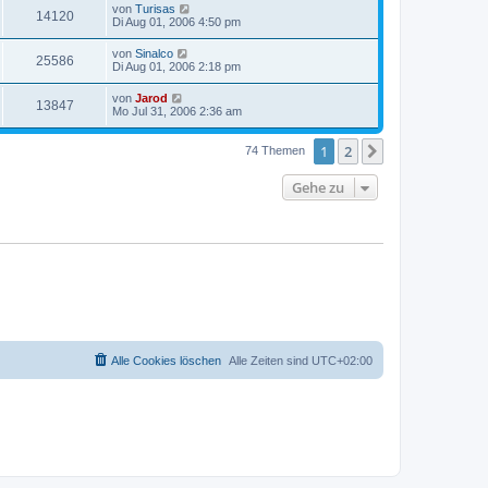
von
Turisas
14120
Di Aug 01, 2006 4:50 pm
von
Sinalco
25586
Di Aug 01, 2006 2:18 pm
von
Jarod
13847
Mo Jul 31, 2006 2:36 am
1
2
Nächste
74 Themen
Gehe zu
Alle Cookies löschen
Alle Zeiten sind
UTC+02:00