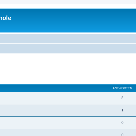
hole
eiterte Suche
ANTWORTEN
5
1
0
0