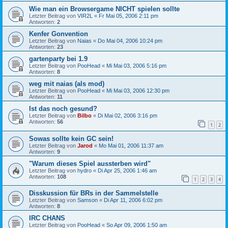
Wie man ein Browsergame NICHT spielen sollte
Letzter Beitrag von
VIR2L
«
Fr Mai 05, 2006 2:11 pm
Antworten:
2
Kenfer Gonvention
Letzter Beitrag von
Naias
«
Do Mai 04, 2006 10:24 pm
Antworten:
23
gartenparty bei 1.9
Letzter Beitrag von
PooHead
«
Mi Mai 03, 2006 5:16 pm
Antworten:
8
weg mit naias (als mod)
Letzter Beitrag von
PooHead
«
Mi Mai 03, 2006 12:30 pm
Antworten:
11
Ist das noch gesund?
Letzter Beitrag von
Bilbo
«
Di Mai 02, 2006 3:16 pm
Antworten:
56
1
2
Sowas sollte kein GC sein!
Letzter Beitrag von
Jarod
«
Mo Mai 01, 2006 11:37 am
Antworten:
9
"Warum dieses Spiel aussterben wird"
Letzter Beitrag von
hydro
«
Di Apr 25, 2006 1:46 am
Antworten:
108
1
2
3
4
Disskussion für BRs in der Sammelstelle
Letzter Beitrag von
Samson
«
Di Apr 11, 2006 6:02 pm
Antworten:
8
IRC CHANS
Letzter Beitrag von
PooHead
«
So Apr 09, 2006 1:50 am