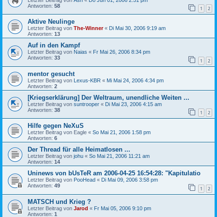
Antworten:
58
1
2
Aktive Neulinge
Letzter Beitrag von
The-Winner
«
Di Mai 30, 2006 9:19 am
Antworten:
13
Auf in den Kampf
Letzter Beitrag von
Naias
«
Fr Mai 26, 2006 8:34 pm
Antworten:
33
1
2
mentor gesucht
Letzter Beitrag von
Lexus-KBR
«
Mi Mai 24, 2006 4:34 pm
Antworten:
2
[Kriegserklärung] Der Weltraum, unendliche Weiten ...
Letzter Beitrag von
suntrooper
«
Di Mai 23, 2006 4:15 am
Antworten:
38
1
2
Hilfe gegen NeXuS
Letzter Beitrag von
Eagle
«
So Mai 21, 2006 1:58 pm
Antworten:
6
Der Thread für alle Heimatlosen ...
Letzter Beitrag von
johu
«
So Mai 21, 2006 11:21 am
Antworten:
14
Uninews von bUsTeR am 2006-04-25 16:54:28: "Kapitulatio
Letzter Beitrag von
PooHead
«
Di Mai 09, 2006 3:58 pm
Antworten:
49
1
2
MATSCH und Krieg ?
Letzter Beitrag von
Jarod
«
Fr Mai 05, 2006 9:10 pm
Antworten:
1