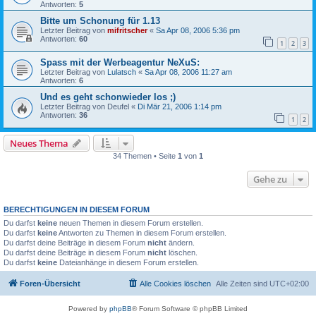
Antworten:
5
Bitte um Schonung für 1.13
Letzter Beitrag von
mifritscher
«
Sa Apr 08, 2006 5:36 pm
Antworten:
60
1
2
3
Spass mit der Werbeagentur NeXuS:
Letzter Beitrag von
Lulatsch
«
Sa Apr 08, 2006 11:27 am
Antworten:
6
Und es geht schonwieder los ;)
Letzter Beitrag von
Deufel
«
Di Mär 21, 2006 1:14 pm
Antworten:
36
1
2
Neues Thema
34 Themen • Seite
1
von
1
Gehe zu
BERECHTIGUNGEN IN DIESEM FORUM
Du darfst
keine
neuen Themen in diesem Forum erstellen.
Du darfst
keine
Antworten zu Themen in diesem Forum erstellen.
Du darfst deine Beiträge in diesem Forum
nicht
ändern.
Du darfst deine Beiträge in diesem Forum
nicht
löschen.
Du darfst
keine
Dateianhänge in diesem Forum erstellen.
Foren-Übersicht
Alle Cookies löschen
Alle Zeiten sind
UTC+02:00
Powered by
phpBB
® Forum Software © phpBB Limited