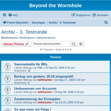
Beyond the Wormhole
FAQ
Registrieren
Anmelden
S
Foren-Übersicht
Sonstiges
Archiv - 3. Testrunde
u
Archiv - 3. Testrunde
c
Moderatoren:
Moderatoren
,
Administratoren
h
Suche
Erweiterte Suche
Neues Thema
e
34 Themen • Seite
1
von
1
Themen
Sammelstelle für BRs
Letzter Beitrag von
Pille
«
Di Sep 05, 2006 6:41 pm
Antworten:
11
Backup von gestern, 20:18 eingespielt!
Letzter Beitrag von
mifritscher
«
Do Aug 17, 2006 6:42 pm
Antworten:
4
Umbenennen von Accounts
Letzter Beitrag von
mifritscher
«
Di Aug 08, 2006 9:16 pm
Zusammenzug der Einergalen
Letzter Beitrag von
mifritscher
«
Sa Jul 29, 2006 9:20 pm
So was nenn ich Feige !