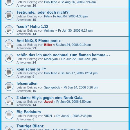
Letzter Beitrag von
PooHead
«
Sa Aug 26, 2006 6:24 am
Antworten:
16
Testrunde.. oder doch nicht?!
Letzter Beitrag von
Pille
«
Fr Aug 04, 2006 4:35 pm
Antworten:
15
*seufz* Huhu 1.12
Letzter Beitrag von
Animus
«
Fr Jun 30, 2006 6:17 pm
Antworten:
14
Anti NeXuS Flame part x
Letzter Beitrag von
Bilbo
«
Sa Jun 24, 2006 9:19 am
Antworten:
23
schön das ich auch nochmal zum flamen komme -.-
Letzter Beitrag von
MacRyan
«
Do Jun 22, 2006 6:05 pm
Antworten:
24
komischer br ^^
Letzter Beitrag von
PooHead
«
Sa Jun 17, 2006 12:54 pm
Antworten:
9
felsenratten
Letzter Beitrag von
Spongebob
«
Mi Jun 14, 2006 8:26 pm
Antworten:
15
2 starke Ally's gegen eine Noob-Gala
Letzter Beitrag von
Jarod
«
Fr Jun 09, 2006 6:50 pm
Antworten:
14
Big Badabum
Letzter Beitrag von
VIR2L
«
Do Jun 01, 2006 3:33 pm
Antworten:
6
Traurige Bilanz
Letzter Beitrag von
Ash
«
Do Jun 01, 2006 2:51 pm