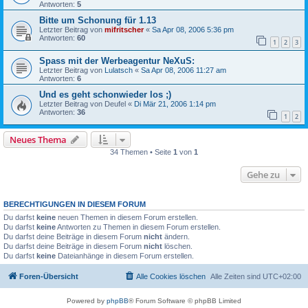
Antworten:
5
Bitte um Schonung für 1.13
Letzter Beitrag von
mifritscher
«
Sa Apr 08, 2006 5:36 pm
Antworten:
60
1
2
3
Spass mit der Werbeagentur NeXuS:
Letzter Beitrag von
Lulatsch
«
Sa Apr 08, 2006 11:27 am
Antworten:
6
Und es geht schonwieder los ;)
Letzter Beitrag von
Deufel
«
Di Mär 21, 2006 1:14 pm
Antworten:
36
1
2
Neues Thema
34 Themen • Seite
1
von
1
Gehe zu
BERECHTIGUNGEN IN DIESEM FORUM
Du darfst
keine
neuen Themen in diesem Forum erstellen.
Du darfst
keine
Antworten zu Themen in diesem Forum erstellen.
Du darfst deine Beiträge in diesem Forum
nicht
ändern.
Du darfst deine Beiträge in diesem Forum
nicht
löschen.
Du darfst
keine
Dateianhänge in diesem Forum erstellen.
Foren-Übersicht
Alle Cookies löschen
Alle Zeiten sind
UTC+02:00
Powered by
phpBB
® Forum Software © phpBB Limited