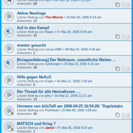
Antworten:
58
1
2
Aktive Neulinge
Letzter Beitrag von
The-Winner
«
Di Mai 30, 2006 9:19 am
Antworten:
13
Auf in den Kampf
Letzter Beitrag von
Naias
«
Fr Mai 26, 2006 8:34 pm
Antworten:
33
1
2
mentor gesucht
Letzter Beitrag von
Lexus-KBR
«
Mi Mai 24, 2006 4:34 pm
Antworten:
2
[Kriegserklärung] Der Weltraum, unendliche Weiten ...
Letzter Beitrag von
suntrooper
«
Di Mai 23, 2006 4:15 am
Antworten:
38
1
2
Hilfe gegen NeXuS
Letzter Beitrag von
Eagle
«
So Mai 21, 2006 1:58 pm
Antworten:
6
Der Thread für alle Heimatlosen ...
Letzter Beitrag von
johu
«
So Mai 21, 2006 11:21 am
Antworten:
14
Uninews von bUsTeR am 2006-04-25 16:54:28: "Kapitulatio
Letzter Beitrag von
PooHead
«
Di Mai 09, 2006 3:58 pm
Antworten:
49
1
2
MATSCH und Krieg ?
Letzter Beitrag von
Jarod
«
Fr Mai 05, 2006 9:10 pm
Antworten:
1