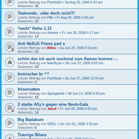
Letzter Beitrag von
PooHead
«
Sa Aug 26, 2006 6:24 am
Antworten:
16
Testrunde.. oder doch nicht?!
Letzter Beitrag von
Pille
«
Fr Aug 04, 2006 4:35 pm
Antworten:
15
*seufz* Huhu 1.12
Letzter Beitrag von
Animus
«
Fr Jun 30, 2006 6:17 pm
Antworten:
14
Anti NeXuS Flame part x
Letzter Beitrag von
Bilbo
«
Sa Jun 24, 2006 9:19 am
Antworten:
23
schön das ich auch nochmal zum flamen komme -.-
Letzter Beitrag von
MacRyan
«
Do Jun 22, 2006 6:05 pm
Antworten:
24
komischer br ^^
Letzter Beitrag von
PooHead
«
Sa Jun 17, 2006 12:54 pm
Antworten:
9
felsenratten
Letzter Beitrag von
Spongebob
«
Mi Jun 14, 2006 8:26 pm
Antworten:
15
2 starke Ally's gegen eine Noob-Gala
Letzter Beitrag von
Jarod
«
Fr Jun 09, 2006 6:50 pm
Antworten:
14
Big Badabum
Letzter Beitrag von
VIR2L
«
Do Jun 01, 2006 3:33 pm
Antworten:
6
Traurige Bilanz
Letzter Beitrag von
Ash
«
Do Jun 01, 2006 2:51 pm