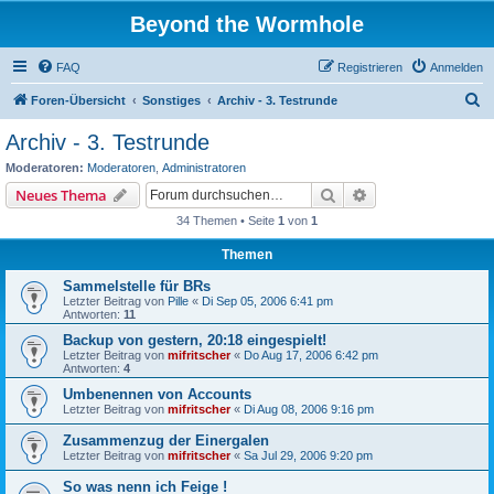
Beyond the Wormhole
FAQ
Registrieren
Anmelden
S
Foren-Übersicht
Sonstiges
Archiv - 3. Testrunde
u
Archiv - 3. Testrunde
c
Moderatoren:
Moderatoren
,
Administratoren
h
Suche
Erweiterte Suche
Neues Thema
e
34 Themen • Seite
1
von
1
Themen
Sammelstelle für BRs
Letzter Beitrag von
Pille
«
Di Sep 05, 2006 6:41 pm
Antworten:
11
Backup von gestern, 20:18 eingespielt!
Letzter Beitrag von
mifritscher
«
Do Aug 17, 2006 6:42 pm
Antworten:
4
Umbenennen von Accounts
Letzter Beitrag von
mifritscher
«
Di Aug 08, 2006 9:16 pm
Zusammenzug der Einergalen
Letzter Beitrag von
mifritscher
«
Sa Jul 29, 2006 9:20 pm
So was nenn ich Feige !