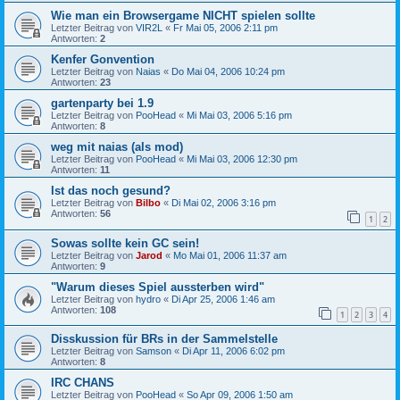
Wie man ein Browsergame NICHT spielen sollte
Letzter Beitrag von
VIR2L
«
Fr Mai 05, 2006 2:11 pm
Antworten:
2
Kenfer Gonvention
Letzter Beitrag von
Naias
«
Do Mai 04, 2006 10:24 pm
Antworten:
23
gartenparty bei 1.9
Letzter Beitrag von
PooHead
«
Mi Mai 03, 2006 5:16 pm
Antworten:
8
weg mit naias (als mod)
Letzter Beitrag von
PooHead
«
Mi Mai 03, 2006 12:30 pm
Antworten:
11
Ist das noch gesund?
Letzter Beitrag von
Bilbo
«
Di Mai 02, 2006 3:16 pm
Antworten:
56
1
2
Sowas sollte kein GC sein!
Letzter Beitrag von
Jarod
«
Mo Mai 01, 2006 11:37 am
Antworten:
9
"Warum dieses Spiel aussterben wird"
Letzter Beitrag von
hydro
«
Di Apr 25, 2006 1:46 am
Antworten:
108
1
2
3
4
Disskussion für BRs in der Sammelstelle
Letzter Beitrag von
Samson
«
Di Apr 11, 2006 6:02 pm
Antworten:
8
IRC CHANS
Letzter Beitrag von
PooHead
«
So Apr 09, 2006 1:50 am