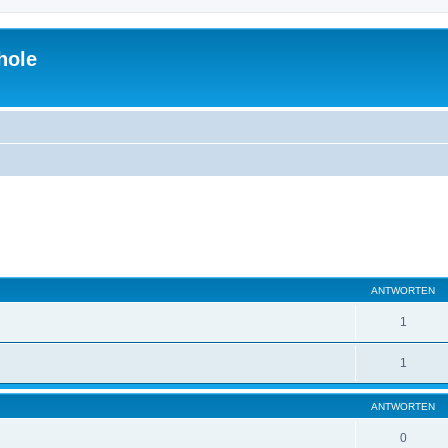
hole
eiterte Suche
ANTWORTEN
1
1
ANTWORTEN
0