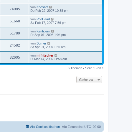
von
Khesarr
74985
Do Feb 22, 2007 10:38 pm
von
PooHead
61668
Sa Feb 17, 2007 7:56 pm
von
Kentigern
51789
Fr Sep 01, 2006 1:04 pm
von
Burner
24582
Sa Apr 01, 2006 1:55 am
von
mifritscher
32605
Di Mär 14, 2006 11:58 am
6 Themen • Seite
1
von
1
Gehe zu
Alle Cookies löschen
Alle Zeiten sind
UTC+02:00