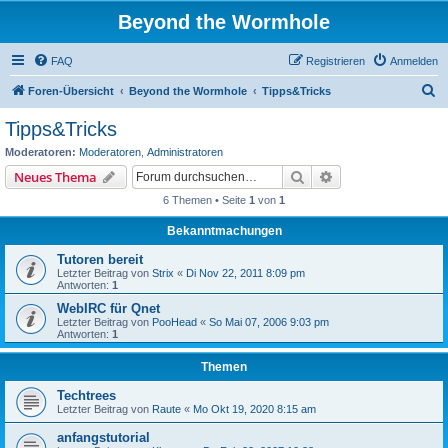
Beyond the Wormhole
FAQ
Registrieren
Anmelden
S
Foren-Übersicht
Beyond the Wormhole
Tipps&Tricks
u
Tipps&Tricks
c
Moderatoren:
Moderatoren
,
Administratoren
h
Suche
Erweiterte Suche
Neues Thema
e
6 Themen • Seite
1
von
1
Bekanntmachungen
Tutoren bereit
Letzter Beitrag von
Strix
«
Di Nov 22, 2011 8:09 pm
Antworten:
1
WebIRC für Qnet
Letzter Beitrag von
PooHead
«
So Mai 07, 2006 9:03 pm
Antworten:
1
Themen
Techtrees
Letzter Beitrag von
Raute
«
Mo Okt 19, 2020 8:15 am
anfangstutorial