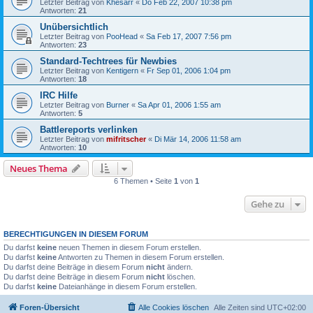
Letzter Beitrag von
Khesarr
«
Do Feb 22, 2007 10:38 pm
Antworten:
21
Unübersichtlich
Letzter Beitrag von
PooHead
«
Sa Feb 17, 2007 7:56 pm
Antworten:
23
Standard-Techtrees für Newbies
Letzter Beitrag von
Kentigern
«
Fr Sep 01, 2006 1:04 pm
Antworten:
18
IRC Hilfe
Letzter Beitrag von
Burner
«
Sa Apr 01, 2006 1:55 am
Antworten:
5
Battlereports verlinken
Letzter Beitrag von
mifritscher
«
Di Mär 14, 2006 11:58 am
Antworten:
10
Neues Thema
6 Themen • Seite
1
von
1
Gehe zu
BERECHTIGUNGEN IN DIESEM FORUM
Du darfst
keine
neuen Themen in diesem Forum erstellen.
Du darfst
keine
Antworten zu Themen in diesem Forum erstellen.
Du darfst deine Beiträge in diesem Forum
nicht
ändern.
Du darfst deine Beiträge in diesem Forum
nicht
löschen.
Du darfst
keine
Dateianhänge in diesem Forum erstellen.
Foren-Übersicht
Alle Cookies löschen
Alle Zeiten sind
UTC+02:00