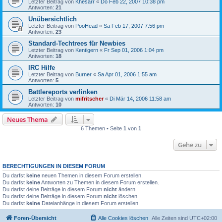
Letzter Beitrag von
Khesarr
«
Do Feb 22, 2007 10:38 pm
Antworten:
21
Unübersichtlich
Letzter Beitrag von
PooHead
«
Sa Feb 17, 2007 7:56 pm
Antworten:
23
Standard-Techtrees für Newbies
Letzter Beitrag von
Kentigern
«
Fr Sep 01, 2006 1:04 pm
Antworten:
18
IRC Hilfe
Letzter Beitrag von
Burner
«
Sa Apr 01, 2006 1:55 am
Antworten:
5
Battlereports verlinken
Letzter Beitrag von
mifritscher
«
Di Mär 14, 2006 11:58 am
Antworten:
10
Neues Thema
6 Themen • Seite
1
von
1
Gehe zu
BERECHTIGUNGEN IN DIESEM FORUM
Du darfst
keine
neuen Themen in diesem Forum erstellen.
Du darfst
keine
Antworten zu Themen in diesem Forum erstellen.
Du darfst deine Beiträge in diesem Forum
nicht
ändern.
Du darfst deine Beiträge in diesem Forum
nicht
löschen.
Du darfst
keine
Dateianhänge in diesem Forum erstellen.
Foren-Übersicht
Alle Cookies löschen
Alle Zeiten sind
UTC+02:00