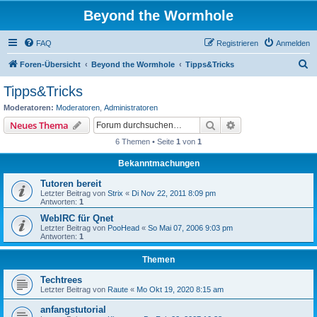
Beyond the Wormhole
FAQ
Registrieren
Anmelden
S
Foren-Übersicht
Beyond the Wormhole
Tipps&Tricks
u
Tipps&Tricks
c
Moderatoren:
Moderatoren
,
Administratoren
h
Suche
Erweiterte Suche
Neues Thema
e
6 Themen • Seite
1
von
1
Bekanntmachungen
Tutoren bereit
Letzter Beitrag von
Strix
«
Di Nov 22, 2011 8:09 pm
Antworten:
1
WebIRC für Qnet
Letzter Beitrag von
PooHead
«
So Mai 07, 2006 9:03 pm
Antworten:
1
Themen
Techtrees
Letzter Beitrag von
Raute
«
Mo Okt 19, 2020 8:15 am
anfangstutorial