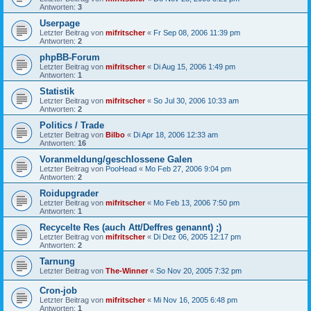
Antworten:
3
Userpage
Letzter Beitrag von
mifritscher
«
Fr Sep 08, 2006 11:39 pm
Antworten:
2
phpBB-Forum
Letzter Beitrag von
mifritscher
«
Di Aug 15, 2006 1:49 pm
Antworten:
1
Statistik
Letzter Beitrag von
mifritscher
«
So Jul 30, 2006 10:33 am
Antworten:
2
Politics / Trade
Letzter Beitrag von
Bilbo
«
Di Apr 18, 2006 12:33 am
Antworten:
16
Voranmeldung/geschlossene Galen
Letzter Beitrag von
PooHead
«
Mo Feb 27, 2006 9:04 pm
Antworten:
2
Roidupgrader
Letzter Beitrag von
mifritscher
«
Mo Feb 13, 2006 7:50 pm
Antworten:
1
Recycelte Res (auch Att/Deffres genannt) ;)
Letzter Beitrag von
mifritscher
«
Di Dez 06, 2005 12:17 pm
Antworten:
2
Tarnung
Letzter Beitrag von
The-Winner
«
So Nov 20, 2005 7:32 pm
Cron-job
Letzter Beitrag von
mifritscher
«
Mi Nov 16, 2005 6:48 pm
Antworten:
1