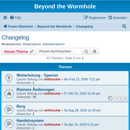
Beyond the Wormhole
FAQ
Registrieren
Anmelden
S
Foren-Übersicht
Beyond the Wormhole
Changelog
u
Changelog
c
Moderatoren:
Moderatoren
,
Administratoren
h
Suche
Erweiterte Suche
Neues Thema
e
43 Themen • Seite
1
von
1
Themen
Weiterleitung - Sperren
Letzter Beitrag von
mifritscher
«
Mo Feb 13, 2006 7:21 pm
Antworten:
1
Kleinere Änderungen
Letzter Beitrag von
mifritscher
«
Fr Okt 23, 2020 12:40 pm
Antworten:
76
1
2
3
Borg
Letzter Beitrag von
mifritscher
«
So Aug 28, 2016 11:43 am
Antworten:
2
Handelssystem
Letzter Beitrag von
mifritscher
«
So Apr 24, 2016 5:13 pm
Antworten:
1