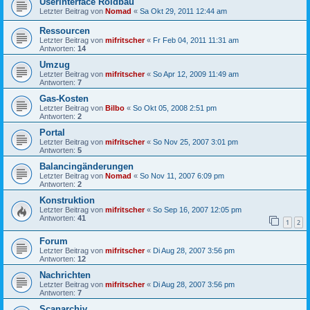
Userinterface Roidbau
Letzter Beitrag von
Nomad
«
Sa Okt 29, 2011 12:44 am
Ressourcen
Letzter Beitrag von
mifritscher
«
Fr Feb 04, 2011 11:31 am
Antworten:
14
Umzug
Letzter Beitrag von
mifritscher
«
So Apr 12, 2009 11:49 am
Antworten:
7
Gas-Kosten
Letzter Beitrag von
Bilbo
«
So Okt 05, 2008 2:51 pm
Antworten:
2
Portal
Letzter Beitrag von
mifritscher
«
So Nov 25, 2007 3:01 pm
Antworten:
5
Balancingänderungen
Letzter Beitrag von
Nomad
«
So Nov 11, 2007 6:09 pm
Antworten:
2
Konstruktion
Letzter Beitrag von
mifritscher
«
So Sep 16, 2007 12:05 pm
Antworten:
41
1
2
Forum
Letzter Beitrag von
mifritscher
«
Di Aug 28, 2007 3:56 pm
Antworten:
12
Nachrichten
Letzter Beitrag von
mifritscher
«
Di Aug 28, 2007 3:56 pm
Antworten:
7
Scanarchiv