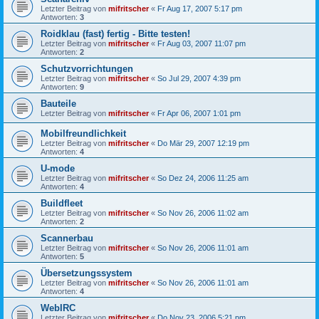
Letzter Beitrag von
mifritscher
«
Fr Aug 17, 2007 5:17 pm
Antworten:
3
Roidklau (fast) fertig - Bitte testen!
Letzter Beitrag von
mifritscher
«
Fr Aug 03, 2007 11:07 pm
Antworten:
2
Schutzvorrichtungen
Letzter Beitrag von
mifritscher
«
So Jul 29, 2007 4:39 pm
Antworten:
9
Bauteile
Letzter Beitrag von
mifritscher
«
Fr Apr 06, 2007 1:01 pm
Mobilfreundlichkeit
Letzter Beitrag von
mifritscher
«
Do Mär 29, 2007 12:19 pm
Antworten:
4
U-mode
Letzter Beitrag von
mifritscher
«
So Dez 24, 2006 11:25 am
Antworten:
4
Buildfleet
Letzter Beitrag von
mifritscher
«
So Nov 26, 2006 11:02 am
Antworten:
2
Scannerbau
Letzter Beitrag von
mifritscher
«
So Nov 26, 2006 11:01 am
Antworten:
5
Übersetzungssystem
Letzter Beitrag von
mifritscher
«
So Nov 26, 2006 11:01 am
Antworten:
4
WebIRC
Letzter Beitrag von
mifritscher
«
Do Nov 23, 2006 5:21 pm