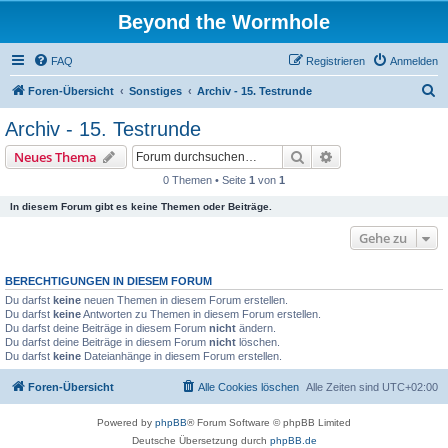
Beyond the Wormhole
FAQ
Registrieren
Anmelden
S
Foren-Übersicht
Sonstiges
Archiv - 15. Testrunde
u
Archiv - 15. Testrunde
c
Suche
Erweiterte Suche
Neues Thema
h
0 Themen • Seite
1
von
1
e
In diesem Forum gibt es keine Themen oder Beiträge.
Gehe zu
BERECHTIGUNGEN IN DIESEM FORUM
Du darfst
keine
neuen Themen in diesem Forum erstellen.
Du darfst
keine
Antworten zu Themen in diesem Forum erstellen.
Du darfst deine Beiträge in diesem Forum
nicht
ändern.
Du darfst deine Beiträge in diesem Forum
nicht
löschen.
Du darfst
keine
Dateianhänge in diesem Forum erstellen.
Foren-Übersicht
Alle Cookies löschen
Alle Zeiten sind
UTC+02:00
Powered by
phpBB
® Forum Software © phpBB Limited
Deutsche Übersetzung durch
phpBB.de