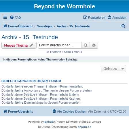
Beyond the Wormhole
FAQ
Registrieren
Anmelden
S
Foren-Übersicht
Sonstiges
Archiv - 15. Testrunde
u
Archiv - 15. Testrunde
c
Suche
Erweiterte Suche
Neues Thema
h
0 Themen • Seite
1
von
1
e
In diesem Forum gibt es keine Themen oder Beiträge.
Gehe zu
BERECHTIGUNGEN IN DIESEM FORUM
Du darfst
keine
neuen Themen in diesem Forum erstellen.
Du darfst
keine
Antworten zu Themen in diesem Forum erstellen.
Du darfst deine Beiträge in diesem Forum
nicht
ändern.
Du darfst deine Beiträge in diesem Forum
nicht
löschen.
Du darfst
keine
Dateianhänge in diesem Forum erstellen.
Foren-Übersicht
Alle Cookies löschen
Alle Zeiten sind
UTC+02:00
Powered by
phpBB
® Forum Software © phpBB Limited
Deutsche Übersetzung durch
phpBB.de