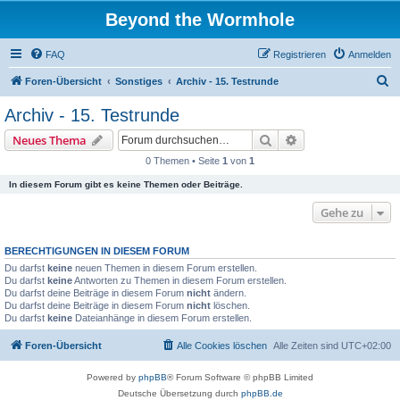
Beyond the Wormhole
FAQ
Registrieren
Anmelden
S
Foren-Übersicht
Sonstiges
Archiv - 15. Testrunde
u
Archiv - 15. Testrunde
c
Suche
Erweiterte Suche
Neues Thema
h
0 Themen • Seite
1
von
1
e
In diesem Forum gibt es keine Themen oder Beiträge.
Gehe zu
BERECHTIGUNGEN IN DIESEM FORUM
Du darfst
keine
neuen Themen in diesem Forum erstellen.
Du darfst
keine
Antworten zu Themen in diesem Forum erstellen.
Du darfst deine Beiträge in diesem Forum
nicht
ändern.
Du darfst deine Beiträge in diesem Forum
nicht
löschen.
Du darfst
keine
Dateianhänge in diesem Forum erstellen.
Foren-Übersicht
Alle Cookies löschen
Alle Zeiten sind
UTC+02:00
Powered by
phpBB
® Forum Software © phpBB Limited
Deutsche Übersetzung durch
phpBB.de