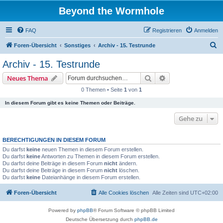
Beyond the Wormhole
FAQ
Registrieren
Anmelden
S
Foren-Übersicht
Sonstiges
Archiv - 15. Testrunde
u
Archiv - 15. Testrunde
c
Suche
Erweiterte Suche
Neues Thema
h
0 Themen • Seite
1
von
1
e
In diesem Forum gibt es keine Themen oder Beiträge.
Gehe zu
BERECHTIGUNGEN IN DIESEM FORUM
Du darfst
keine
neuen Themen in diesem Forum erstellen.
Du darfst
keine
Antworten zu Themen in diesem Forum erstellen.
Du darfst deine Beiträge in diesem Forum
nicht
ändern.
Du darfst deine Beiträge in diesem Forum
nicht
löschen.
Du darfst
keine
Dateianhänge in diesem Forum erstellen.
Foren-Übersicht
Alle Cookies löschen
Alle Zeiten sind
UTC+02:00
Powered by
phpBB
® Forum Software © phpBB Limited
Deutsche Übersetzung durch
phpBB.de