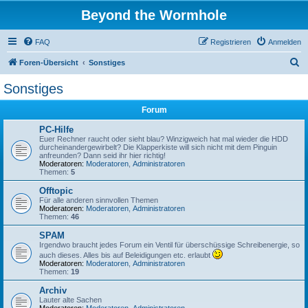
Beyond the Wormhole
FAQ
Registrieren
Anmelden
S
Foren-Übersicht
Sonstiges
u
Sonstiges
c
Forum
h
e
PC-Hilfe
Euer Rechner raucht oder sieht blau? Winzigweich hat mal wieder die HDD
durcheinandergewirbelt? Die Klapperkiste will sich nicht mit dem Pinguin
anfreunden? Dann seid ihr hier richtig!
Moderatoren:
Moderatoren
,
Administratoren
Themen:
5
Offtopic
Für alle anderen sinnvollen Themen
Moderatoren:
Moderatoren
,
Administratoren
Themen:
46
SPAM
Irgendwo braucht jedes Forum ein Ventil für überschüssige Schreibenergie, so
auch dieses. Alles bis auf Beleidigungen etc. erlaubt
Moderatoren:
Moderatoren
,
Administratoren
Themen:
19
Archiv
Lauter alte Sachen