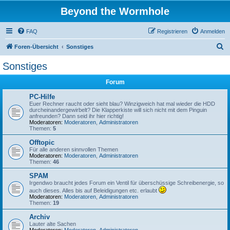
Beyond the Wormhole
FAQ
Registrieren
Anmelden
S
Foren-Übersicht
Sonstiges
u
Sonstiges
c
Forum
h
e
PC-Hilfe
Euer Rechner raucht oder sieht blau? Winzigweich hat mal wieder die HDD
durcheinandergewirbelt? Die Klapperkiste will sich nicht mit dem Pinguin
anfreunden? Dann seid ihr hier richtig!
Moderatoren:
Moderatoren
,
Administratoren
Themen:
5
Offtopic
Für alle anderen sinnvollen Themen
Moderatoren:
Moderatoren
,
Administratoren
Themen:
46
SPAM
Irgendwo braucht jedes Forum ein Ventil für überschüssige Schreibenergie, so
auch dieses. Alles bis auf Beleidigungen etc. erlaubt
Moderatoren:
Moderatoren
,
Administratoren
Themen:
19
Archiv
Lauter alte Sachen