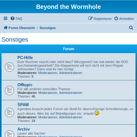
Beyond the Wormhole
FAQ
Registrieren
Anmelden
S
Foren-Übersicht
Sonstiges
u
Sonstiges
c
Forum
h
e
PC-Hilfe
Euer Rechner raucht oder sieht blau? Winzigweich hat mal wieder die HDD
durcheinandergewirbelt? Die Klapperkiste will sich nicht mit dem Pinguin
anfreunden? Dann seid ihr hier richtig!
Moderatoren:
Moderatoren
,
Administratoren
Themen:
5
Offtopic
Für alle anderen sinnvollen Themen
Moderatoren:
Moderatoren
,
Administratoren
Themen:
46
SPAM
Irgendwo braucht jedes Forum ein Ventil für überschüssige Schreibenergie, so
auch dieses. Alles bis auf Beleidigungen etc. erlaubt
Moderatoren:
Moderatoren
,
Administratoren
Themen:
19
Archiv
Lauter alte Sachen