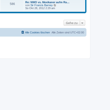
s
Re: NWO vs. Mexikaner aufm Ra…
586
t
N
von
Sir Francis Barney
e
e
So Okt 28, 2012 2:29 am
r
u
B
e
e
s
i
t
t
Gehe zu
e
r
r
a
B
g
e
Alle Cookies löschen
Alle Zeiten sind
UTC+02:00
i
t
r
a
g