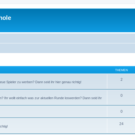
hole
THEMEN
2
ue Spieler zu werben? Dann seid ihr hier genau richtig!
0
en? Ihr wollt einfach was zur aktuellen Runde loswerden? Dann seid ihr
0
24
chtig!