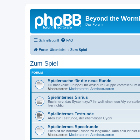
Beyond the Worm
Das Forum
Schnellzugriff
FAQ
Foren-Übersicht
Zum Spiel
Zum Spiel
FORUM
Spielersuche für die neue Runde
Du hast keine Gruppe? Ihr wollt eure Gruppe vorstellen um ne
Moderatoren:
Moderatoren
,
Administratoren
Spielinternes Sirrius
Euch nervt das System xyz? Ihr wollt eine neue Ally vorstell
hier richtig!
Spielinternes Testrunde
Alles zur Testrunde, der ehemaligen Cygni
Spielinternes Speedrunde
Euch ist die normale Runde zu langsam? Dann seid ihr hier ri
Moderatoren:
Moderatoren
,
Administratoren