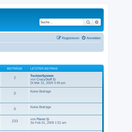
Suche
Erweiterte Suche
Registrieren
Anmelden
BEITRÄGE
LETZTER BEITRAG
TochterSystem
2
N
von
CrazyStuff
e
Di Mär 31, 2009 3:49 pm
u
e
Keine Beiträge
0
s
t
e
r
Keine Beiträge
B
0
e
i
t
N
von
Planet
233
r
e
So Feb 01, 2009 1:52 am
a
u
g
e