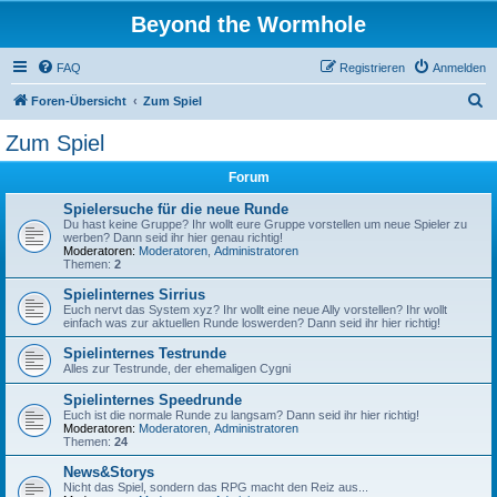
Beyond the Wormhole
FAQ
Registrieren
Anmelden
S
Foren-Übersicht
Zum Spiel
u
Zum Spiel
c
Forum
h
e
Spielersuche für die neue Runde
Du hast keine Gruppe? Ihr wollt eure Gruppe vorstellen um neue Spieler zu
werben? Dann seid ihr hier genau richtig!
Moderatoren:
Moderatoren
,
Administratoren
Themen:
2
Spielinternes Sirrius
Euch nervt das System xyz? Ihr wollt eine neue Ally vorstellen? Ihr wollt
einfach was zur aktuellen Runde loswerden? Dann seid ihr hier richtig!
Spielinternes Testrunde
Alles zur Testrunde, der ehemaligen Cygni
Spielinternes Speedrunde
Euch ist die normale Runde zu langsam? Dann seid ihr hier richtig!
Moderatoren:
Moderatoren
,
Administratoren
Themen:
24
News&Storys
Nicht das Spiel, sondern das RPG macht den Reiz aus...