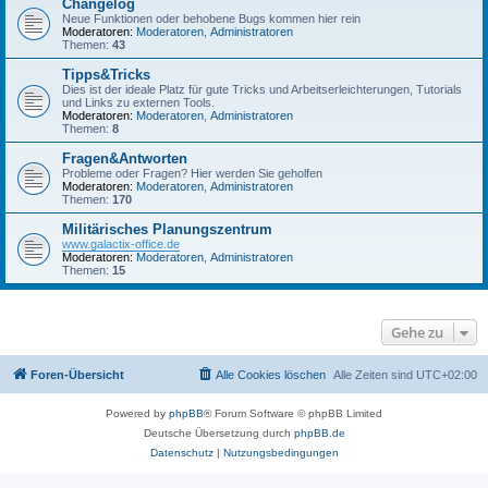
Changelog
Neue Funktionen oder behobene Bugs kommen hier rein
Moderatoren:
Moderatoren
,
Administratoren
Themen:
43
Tipps&Tricks
Dies ist der ideale Platz für gute Tricks und Arbeitserleichterungen, Tutorials
und Links zu externen Tools.
Moderatoren:
Moderatoren
,
Administratoren
Themen:
8
Fragen&Antworten
Probleme oder Fragen? Hier werden Sie geholfen
Moderatoren:
Moderatoren
,
Administratoren
Themen:
170
Militärisches Planungszentrum
www.galactix-office.de
Moderatoren:
Moderatoren
,
Administratoren
Themen:
15
Gehe zu
Foren-Übersicht
Alle Cookies löschen
Alle Zeiten sind
UTC+02:00
Powered by
phpBB
® Forum Software © phpBB Limited
Deutsche Übersetzung durch
phpBB.de
Datenschutz
|
Nutzungsbedingungen