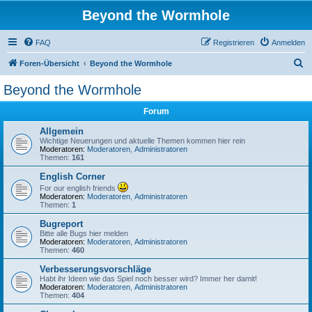
Beyond the Wormhole
FAQ
Registrieren
Anmelden
S
Foren-Übersicht
Beyond the Wormhole
u
Beyond the Wormhole
c
Forum
h
e
Allgemein
Wichtige Neuerungen und aktuelle Themen kommen hier rein
Moderatoren:
Moderatoren
,
Administratoren
Themen:
161
English Corner
For our english friends
Moderatoren:
Moderatoren
,
Administratoren
Themen:
1
Bugreport
Bitte alle Bugs hier melden
Moderatoren:
Moderatoren
,
Administratoren
Themen:
460
Verbesserungsvorschläge
Habt ihr Ideen wie das Spiel noch besser wird? Immer her damit!
Moderatoren:
Moderatoren
,
Administratoren
Themen:
404