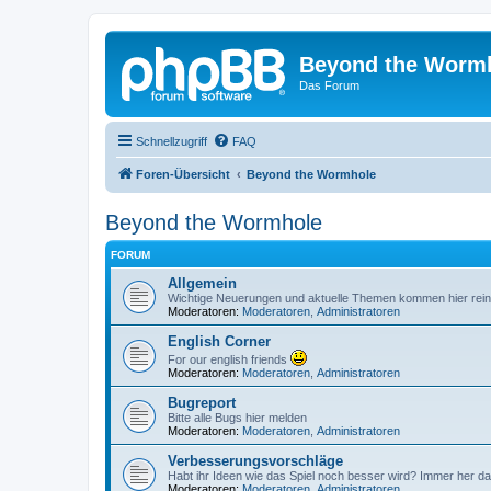
Beyond the Worm
Das Forum
Schnellzugriff
FAQ
Foren-Übersicht
Beyond the Wormhole
Beyond the Wormhole
FORUM
Allgemein
Wichtige Neuerungen und aktuelle Themen kommen hier rein
Moderatoren:
Moderatoren
,
Administratoren
English Corner
For our english friends
Moderatoren:
Moderatoren
,
Administratoren
Bugreport
Bitte alle Bugs hier melden
Moderatoren:
Moderatoren
,
Administratoren
Verbesserungsvorschläge
Habt ihr Ideen wie das Spiel noch besser wird? Immer her da
Moderatoren:
Moderatoren
,
Administratoren