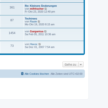
e
r
u
r
a
e
Re: Kleinere Änderungen
B
g
361
s
N
von
mifritscher
e
t
e
Fr Okt 23, 2020 12:40 pm
i
e
u
t
r
e
r
Techtrees
B
87
s
a
N
von
Raute
e
t
g
e
Mo Okt 19, 2020 8:15 am
i
e
u
t
r
e
r
N
von
Gargantua
B
1454
s
a
e
Sa Feb 05, 2011 10:36 am
e
t
g
u
i
e
e
t
r
s
r
N
von
Havoc
B
73
t
a
e
Sa Dez 01, 2007 7:54 am
e
e
g
u
i
r
e
t
B
s
r
e
t
a
i
e
g
t
Gehe zu
r
r
B
a
e
g
i
Alle Cookies löschen
Alle Zeiten sind
UTC+02:00
t
r
a
g