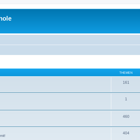
hole
THEMEN
161
1
460
404
mit!