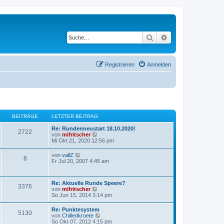
Suche
Erweiterte Suche
Registrieren
Anmelden
BEITRÄGE
LETZTER BEITRAG
Re: Rundenneustart 18.10.2020!
2722
N
von
mifritscher
e
Mi Okt 21, 2020 12:56 pm
u
e
N
von
vallZ
8
s
e
Fr Jul 20, 2007 4:45 am
t
u
e
e
r
s
B
Re: Aktuelle Runde Speere?
t
3376
e
N
von
mifritscher
e
i
e
So Jun 15, 2014 3:14 pm
r
t
u
B
r
e
e
Re: Punktesystem
a
5130
s
i
N
von
Chilledkroete
g
t
t
e
So Okt 07, 2012 4:15 pm