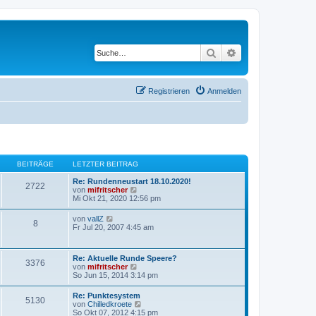
Suche
Erweiterte Suche
Registrieren
Anmelden
BEITRÄGE
LETZTER BEITRAG
Re: Rundenneustart 18.10.2020!
2722
N
von
mifritscher
e
Mi Okt 21, 2020 12:56 pm
u
e
N
von
vallZ
8
s
e
Fr Jul 20, 2007 4:45 am
t
u
e
e
r
s
B
Re: Aktuelle Runde Speere?
t
3376
e
N
von
mifritscher
e
i
e
So Jun 15, 2014 3:14 pm
r
t
u
B
r
e
e
Re: Punktesystem
a
5130
s
i
N
von
Chilledkroete
g
t
t
e
So Okt 07, 2012 4:15 pm