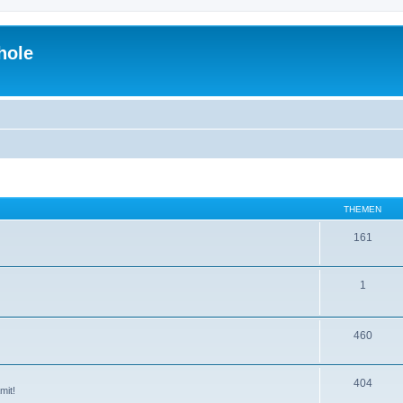
hole
THEMEN
161
1
460
404
mit!