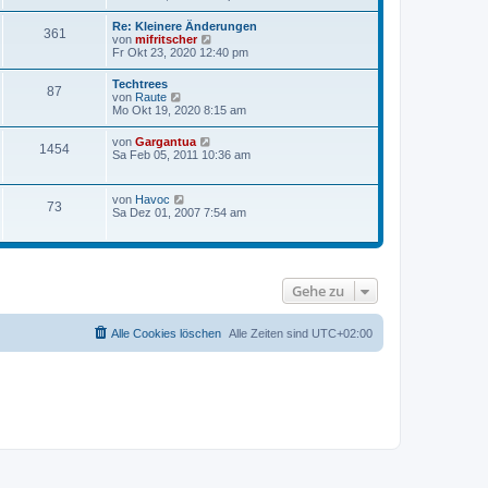
e
r
u
r
a
e
Re: Kleinere Änderungen
B
g
361
s
N
von
mifritscher
e
t
e
Fr Okt 23, 2020 12:40 pm
i
e
u
t
r
e
r
Techtrees
B
87
s
a
N
von
Raute
e
t
g
e
Mo Okt 19, 2020 8:15 am
i
e
u
t
r
e
r
N
von
Gargantua
B
1454
s
a
e
Sa Feb 05, 2011 10:36 am
e
t
g
u
i
e
e
t
r
s
r
N
von
Havoc
B
73
t
a
e
Sa Dez 01, 2007 7:54 am
e
e
g
u
i
r
e
t
B
s
r
e
t
a
i
e
g
t
Gehe zu
r
r
B
a
e
g
i
Alle Cookies löschen
Alle Zeiten sind
UTC+02:00
t
r
a
g