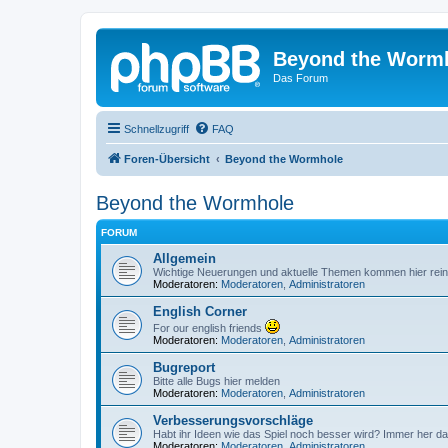
Beyond the Worm
Das Forum
Schnellzugriff
FAQ
Foren-Übersicht
Beyond the Wormhole
Beyond the Wormhole
FORUM
Allgemein
Wichtige Neuerungen und aktuelle Themen kommen hier rein
Moderatoren:
Moderatoren
,
Administratoren
English Corner
For our english friends
Moderatoren:
Moderatoren
,
Administratoren
Bugreport
Bitte alle Bugs hier melden
Moderatoren:
Moderatoren
,
Administratoren
Verbesserungsvorschläge
Habt ihr Ideen wie das Spiel noch besser wird? Immer her da
Moderatoren:
Moderatoren
,
Administratoren