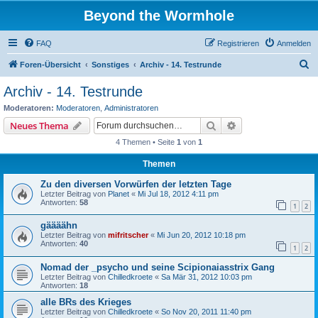
Beyond the Wormhole
FAQ
Registrieren
Anmelden
S
Foren-Übersicht
Sonstiges
Archiv - 14. Testrunde
u
Archiv - 14. Testrunde
c
Moderatoren:
Moderatoren
,
Administratoren
h
Suche
Erweiterte Suche
Neues Thema
e
4 Themen • Seite
1
von
1
Themen
Zu den diversen Vorwürfen der letzten Tage
Letzter Beitrag von
Planet
«
Mi Jul 18, 2012 4:11 pm
Antworten:
58
1
2
gäääähn
Letzter Beitrag von
mifritscher
«
Mi Jun 20, 2012 10:18 pm
Antworten:
40
1
2
Nomad der _psycho und seine Scipionaiasstrix Gang
Letzter Beitrag von
Chilledkroete
«
Sa Mär 31, 2012 10:03 pm
Antworten:
18
alle BRs des Krieges
Letzter Beitrag von
Chilledkroete
«
So Nov 20, 2011 11:40 pm