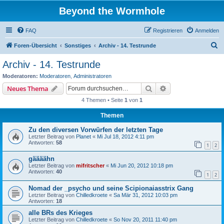
Beyond the Wormhole
FAQ
Registrieren
Anmelden
S
Foren-Übersicht
Sonstiges
Archiv - 14. Testrunde
u
Archiv - 14. Testrunde
c
Moderatoren:
Moderatoren
,
Administratoren
h
Suche
Erweiterte Suche
Neues Thema
e
4 Themen • Seite
1
von
1
Themen
Zu den diversen Vorwürfen der letzten Tage
Letzter Beitrag von
Planet
«
Mi Jul 18, 2012 4:11 pm
Antworten:
58
1
2
gäääähn
Letzter Beitrag von
mifritscher
«
Mi Jun 20, 2012 10:18 pm
Antworten:
40
1
2
Nomad der _psycho und seine Scipionaiasstrix Gang
Letzter Beitrag von
Chilledkroete
«
Sa Mär 31, 2012 10:03 pm
Antworten:
18
alle BRs des Krieges
Letzter Beitrag von
Chilledkroete
«
So Nov 20, 2011 11:40 pm