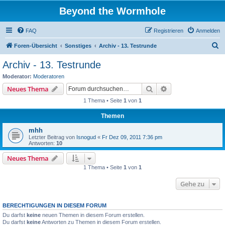
Beyond the Wormhole
FAQ
Registrieren
Anmelden
S
Foren-Übersicht
Sonstiges
Archiv - 13. Testrunde
u
Archiv - 13. Testrunde
c
Moderator:
Moderatoren
h
Suche
Erweiterte Suche
Neues Thema
e
1 Thema • Seite
1
von
1
Themen
mhh
Letzter Beitrag von
Isnogud
«
Fr Dez 09, 2011 7:36 pm
Antworten:
10
Neues Thema
1 Thema • Seite
1
von
1
Gehe zu
BERECHTIGUNGEN IN DIESEM FORUM
Du darfst
keine
neuen Themen in diesem Forum erstellen.
Du darfst
keine
Antworten zu Themen in diesem Forum erstellen.