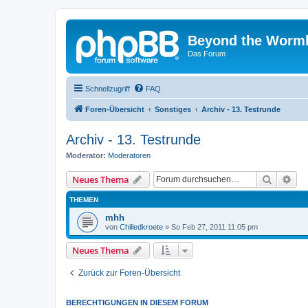
Beyond the Worm
Das Forum
Schnellzugriff
FAQ
Foren-Übersicht
Sonstiges
Archiv - 13. Testrunde
Archiv - 13. Testrunde
Moderator:
Moderatoren
Suche
Erw
Neues Thema
THEMEN
mhh
von
Chilledkroete
»
So Feb 27, 2011 11:05 pm
Neues Thema
Zurück zur Foren-Übersicht
BERECHTIGUNGEN IN DIESEM FORUM