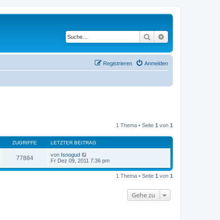
Suche
Erweiterte Suche
Registrieren
Anmelden
1 Thema • Seite
1
von
1
ZUGRIFFE
LETZTER BEITRAG
von
Isnogud
77884
Fr Dez 09, 2011 7:36 pm
1 Thema • Seite
1
von
1
Gehe zu